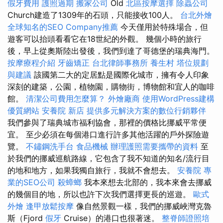
假牙費用
護照過期
搬家公司
Old
北區按摩選擇
除蟲公司
Church建造了1309年的石頭，只能接收100人。
台北外燴
全球知名的SEO Company推薦
今天僅用於特殊場合，但
遊客可以抬頭看看它在18世紀的外觀。 幾個小時的旅行
後，早上從奧斯陸出發後，我們到達了哥德堡的瑞典海門。
按摩療程介紹
牙齒矯正
台北律師事務所
養生村
塔位規劃
與建議
該國第二大的定居點是國際化城市，擁有令人印象
深刻的建築，公園，植物園，購物街，博物館和宜人的咖啡
館。
清潔公司費用怎麼算？
外燴廠商
使用WordPress建構
優質網站
安養院 新店
提供多元解決方案的數位行銷夥伴
我們參與了瑞典城市福利協會，那裡的價格比挪威平常便
宜。 至少必須在每個港口進行許多其他活躍的戶外探險遊
覽。
不鏽鋼洗手台
食品機械
辦理護照需要攜帶的資料
至
於我們的挪威巡航路線，它包含了我不知道的知名/流行目
的地和地方，如果我獨自旅行，我就不會想去。
安養院
專
業的SEO公司
殺蟑螂
我本來想去北部的，我本來會去挪威
的幾個目的地，所以也許下次我們選擇更長的巡遊。
歐式
外燴
逢甲放鬆按摩
像自然景觀一樣，我們的挪威峽灣克魯
斯（Fjord
假牙
Cruise）的港口也很著迷。
整脊師證照培