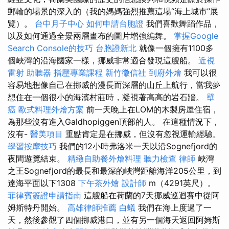
郵輪的場景的深入的（我的媽媽強烈推薦這場“海上城市”展
覽）。
台中月子中心
如何申請台胞證
我們喜歡舞蹈作品，
以及如何通過全景兩層畫布的圖片增強編舞。
掌握Google
Search Console的技巧
台胞證新北
就像一個擁有1100多
個峽灣的沿海國家一樣，挪威非常適合發現這艘船。
近視
雷射
助聽器
指壓專業課程
新竹徵信社
到府外燴
我可以很
容易地想像自己在挪威的漫長而深層的山丘上航行，當我夢
想住在一個很小的海濱村莊時，凝視著高高的岩石牆。
壁
癌
歐式料理外燴方案
前一天晚上在LOM的木製房屋住宿，
為那些沒有進入Galdhopiggen頂部的人。 在這種情況下，
沒有-
醫美項目
重點肯定是在挪威，但沒有忽視運輸經驗。
學習按摩技巧
我們的12小時弗洛米一天以沿Sognefjord的
夜間遊覽結束。
精緻自助餐外燴料理
聽力檢查
律師
峽灣
之王Sognefjord的最長和最深的峽灣距離海洋205公里，到
達海平面以下1308
下午茶外燴
設計師
m（4291英尺）。
菲律賓簽證申請指南
這艘船在荷蘭的7天挪威巡迴賽中從阿
姆斯特丹開始。
高雄律師推薦
白蟻
我們在海上度過了一
天，然後參觀了四個挪威港口，並有另一個海天返回阿姆斯