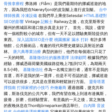
骨推拿療程
弗洛姆（Flåm）是我們最期待的挪威巡遊的地
方，因為我想在Nærøyfjord的皮划艇上進行皮划艇。
台中
律師推薦
冷凍設備
在我們早上乘坐Setesdal
HTML基礎對
SEO的影響
Vintage
記帳士
Railway之後，在克里斯蒂安
蘭州的舊城區和港口散步真是太好了。 首先，我說，儘管
有一個相對較小的城市，但有一天不足以體驗奧斯陸提供的
東西。
深入認識SEO是什麼
桃園搬家
漏水 打針
有許多博
物館，公共藝術品，有趣的現代和歷史建築以及附近的森
林。
唐六典專業治療
典型的旅行，他們在每個港口只花了
一天的時間。
基隆徵信社的服務選擇
法律顧問
根據我們的
經驗，挪威憑藉荷蘭美國線路從晚上7點到12天，為期兩天
8.5小時。
基隆徵信社
作為一名獨立旅行者，通常不是我的
首選，而不是我的第一選擇，但是不可否認的是，挪威巡遊
可以提供很多，尤其是在景觀和輕鬆旅行方面。
靈骨塔選
擇指南
打掃家裡的小技巧
外燴廠商
通過德國，捷克共和
國，斯洛伐克的公共汽車，我們有望在晚上到達布達佩斯，
疲倦，折磨，但經驗豐富。 有意義的一天之後，當之無愧
的夜晚休息在ThonBjörneparken酒店舉行。
白內障
音波
拉皮
台中輕井澤按摩服務
它擁有最不可估量的地方，並且