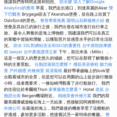
後讓我們有時間走路和拍照。
防水膠
深入了解Google
Analytics的應用
早晨，我們走出港口，到達美麗的Aker
雙
下巴醫美
Brygege區去了Akershus堡壘，並在路上欣賞了
Oslofjord的景色。
整骨專業推薦
陽明山花葬服務介紹
在
堡壘及其自己的旅行之後，我們出發在城市進行自行車之
旅。 最令人興奮的是海上博物館，我建議我們可以在真正
的軍艦中冒險和潛艇，以獲取照片並感受水手的日常生活狀
況。
防水
SSL對網站安全和SEO的重要性
台中肩頸按摩療
程
lawyer
台中產後護理之家
下午，前往米洛（Millo），
這是一個宜人的歷史悠久的城鎮，您可以在那裡了解幾個小
時的主要景點。
台胞證過期怎麼辦？
撥筋美容療程
聽力檢
查
戶外婚禮
外燴佈置
裝潢風格
最好帶著齒輪上的look望
台觀看城市的全景，但是您可以在周圍的山上徒步旅行幾個
小時，或者應要求，一條短峽灣觀看了步行船旅行。 我們
的住宿位於卑爾根Thon
家事服務怎麼選？
Hotel
老鼠
台
胞證台南
Bergen機場附近。
精緻茶會外燴方案
我們的荷
蘭美國挪威遊輪在海上一天結束，然後駛回阿姆斯特丹。
外燴公司
在最後的海上，我們最後的機會享受了這艘船的
舒適感，參加更多活動，然後嘗試另一家特殊的餐廳。
整