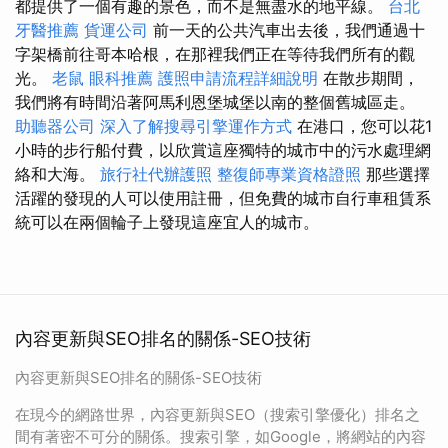
都提供了一個有趣的景色，而不是無盡水的地平線。
台北
牙醫推薦
貨運公司
前一天的公共汽車出去後，我們通過十
字架橋前往哥本哈根，在那裡我們正在等待我們所有的觀
光。
老鼠
眼科推薦
護照申請流程詳細說明
在散步期間，
我們將有時間沿著阿馬利恩堡城堡以南的整個舊城區走。
助聽器公司
深入了解搜尋引擎運作方式
在港口，您可以花1
小時的步行船付費，以欣賞這座獨特的城市中的污水處理網
絡和大海。
旅行社代辦護照
整復師專業資格證照
那些選擇
活躍的發現的人可以使用註冊，但免費的城市自行車租賃系
統可以在兩個輪子上發現這座宜人的城市。
內容更新與SEO排名的關係-SEO技術
內容更新與SEO排名的關係-SEO技術
在現今的網路世界，內容更新與SEO（搜索引擎優化）排名之
間有著密不可分的關係。搜索引擎，如Google，將網站的內容