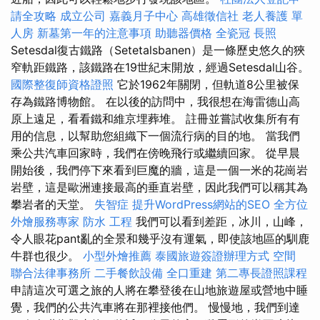
請全攻略
成立公司
嘉義月子中心
高雄徵信社
老人養護 單
人房
新墓第一年的注意事項
助聽器價格
全瓷冠
長照
Setesdal復古鐵路（Setetalsbanen）是一條歷史悠久的狹
窄軌距鐵路，該鐵路在19世紀末開放，經過Setesdal山谷。
國際整復師資格證照
它於1962年關閉，但軌道8公里被保
存為鐵路博物館。 在以後的訪問中，我很想在海雷德山高
原上遠足，看看鐵和維京埋葬堆。 註冊並嘗試收集所有有
用的信息，以幫助您組織下一個流行病的目的地。 當我們
乘公共汽車回家時，我們在傍晚飛行或繼續回家。 從早晨
開始後，我們停下來看到巨魔的牆，這是一個一米的花崗岩
岩壁，這是歐洲連接最高的垂直岩壁，因此我們可以稱其為
攀岩者的天堂。
失智症
提升WordPress網站的SEO
全方位
外燴服務專家
防水 工程
我們可以看到差距，冰川，山峰，
令人眼花pant亂的全景和幾乎沒有運氣，即使該地區的馴鹿
牛群也很少。
小型外燴推薦
泰國旅遊簽證辦理方式
空間
聯合法律事務所
二手餐飲設備
全口重建
第二專長證照課程
申請這次可選之旅的人將在攀登後在山地旅遊屋或營地中睡
覺，我們的公共汽車將在那裡接他們。 慢慢地，我們到達