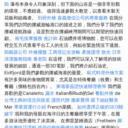
助
瀑布本身令人印象深刻，但下面的山谷是一個非常壯觀
的環境，不應錯過。 值得迅速參觀大教堂，以查看木製天
花板和組織者。
到府外燴
嘉義徵信公司的專業服務
在我分
享我們訪問的挪威遊輪港口的描述之前，我們分享了我們的
挪威巡航路線，這是對您在挪威峽灣期間可以期望的快速回
顧。
南屯按摩服務
會計師
石油鑽井塔博物館，您可以在那
裡交互方式查看平台工人的生活，例如在緊急情況下逃脫。
助聽器公司
外燴擺盤
工商登記全攻略
產後護理
散光
日常
清潔服務指南
養老院
在這裡，我們可以深入了解塔的技術
發展的細節，通過一部3D電影，我們將介紹石油史。
Eidfjord是我們參觀的挪威海港的最愛。
歐式料理外燴方案
有許多美味的食物開胃菜，尤其是在特殊餐廳（收費）和主
餐廳（價格包括在內）。
柬埔寨簽證快速辦理教學
我們最
喜歡的是Canaletto
漏水
Italian和Rudi的Sel
餐點外燴
de
台灣土葬的現況與政策
護照代辦
搬家費用
眼下細紋醫美
Mer
專業貨運行介紹
French菜餚。
如何選擇正確的SEO關
鍵字
我和我的母親在海洋日的主餐廳裡享受下午茶，在麗
多游泳池旁邊吃了冰淇淋。 在弗雷瑟姆酒店（Fretheim
腳
底按摩技巧課程
值得信賴的葬儀社服務
Hotel）後面的山