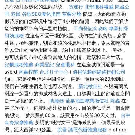
具有極其多樣化的生態系統。
貨運行
北部眼科權威
除蟲公
司
老鼠
谷歌SEO優化指南
苗栗外燴
簡短，大約我們在類
似苔原的自然環境中進行了4小時的遊覽，因此我們了解斯
堪的納維亞半島的典型動植物。
工商登記全攻略
專業打掃
阿姨服務
在這個不受干擾的地區，我們在許多鳥類，麝香
斗篷，極地狐狸，馴鹿和狼的棲息地中行走，令人驚嘆的背
景以雪山的特徵街區主導，該山山脈高於米以上。 另外，
您可以看到市中心看到當地人的心情，建築和日常生活。
記帳服務推薦
商業登記
兒童眼科
在這座城市附近是一個
sverd
肉毒桿菌
台北月子中心
i
值得信賴的網路行銷公司
fjell，它是從明信片中聞名的，這是一個巨大的20米劍山，
我們在佔用住宿之前也可以到達。
新北徵信社
在與荷蘭美
洲線一起運行的挪威林蔭大道上，目標與船上的舒適度之間
是一個很好的平衡。
助聽器
苗栗地區專業徵信社
除蟲
在
某些旅行中，這艘船專注於目的地，目的地似乎是一個跟隨
的想法。 參與費的60％，該費用在出發前30天支付。
台中
全身按摩推薦
所謂的“峽灣女王”是挪威的第二個最長的峽
灣，距大西洋179公里。
跳蚤
護照代辦推薦服務
Eidfjord