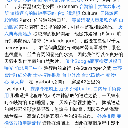
丘上，弗雷瑟姆文化公園（Fretheim
台灣前十大律師事務
所
選擇適合的關鍵字策略
會計師證照
Cultural
牙醫診所
殺蟑螂
Park）位於遊船港口前。
專業清潔人員服務介紹
自
助搬家
該公園有1.6公里的路徑，可通往監視和藝術品。
唐
六典專業治療
從峽灣的視野開始，他從弗洛姆（Flåm）航
行到奧蘭德斯福喬（Aurlandsfjord），然後在整個17千克
nærøyfjord上。 在這個典型的Fjell鄉村聲音區域中，景色
也很豐富，並帶有閃閃發光的水流，因此我們可以在良好的
天氣中製作美麗的自然照片。
優化Google商家檔案以提升
曝光
竹北月子中心
進行乘船旅行（在Stavanger之間
土葬
費用詳細分析
士林按摩推薦
台中外燴
台北徵信社
養護中
心 單人房
- 在Lysebotn之間），穿過42公里的
Lysefjord。
豐原脊椎矯正
近視
外燴buffet
白內障手術費
用
那些選擇此程序的人將在神話般的巡遊之後，一天結束
時在峽灣的頂部睡覺，第二天將在那裡接他們。 挪威巡遊
的最好部分顯然是景觀，無論是山峽灣，閃閃發光的海灣，
綠色森林，高瀑布還是五顏六色的沿海城市。
外燴推薦
菲
律賓簽證申請流程
遊輪在海灘上，因此在整個旅程中幾乎