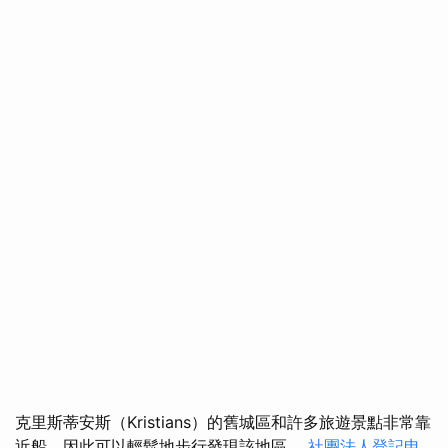
克里斯蒂安斯（Kristians）的舊城區和許多旅遊景點非常靠
近船，因此可以輕鬆地步行發現該地區。
社團法人登記申