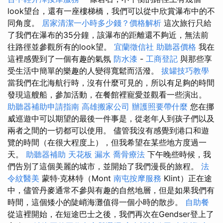
look望台，還有一座樓梯橋，我們可以從中欣賞瀑布中的不
同角度。
居家清潔一小時多少錢？價格解析
這次旅行只給
了我們在瀑布的35分鐘，該瀑布的距離還不夠近，無法前
往路徑並參觀所有的look望。
宜蘭徵信社
助聽器價格
我在
這裡感覺到了一個有趣的氣氛
防水漆
-
工商登記
與那些享
受生活中簡單的樂趣的人變得寬鬆而活潑。
拔罐技巧教學
當我們在北海航行時，沒有什麼可見的，所以有足夠的時間
發現這艘船，參加活動，在餐館裡寵愛並觀看一些演出。
助聽器補助申請指南
高雄搬家公司
辦護照要帶什麼
您在挪
威巡遊中可以期望的最後一件事是，從老年人到孩子們以及
兩者之間的一切都可以使用。 儘管我沒有感覺到港口和遊
覽的時間（在很大程度上），但我希望在某些地方度過一
天。
助聽器補助
天花板 漏水
喬骨療法
下午晚些時候，我
們告別了這個美麗的城市，並開始了我們漫長的旅程。
法
令紋醫美
蒙特·克林特（Mont
南屯按摩服務
Klint）正在途
中，儘管丹麥通常不參與有趣的自然地層，但是如果我們有
時間，這個矮小的陡峭海灘值得一個小時的散步。
自助餐
從這裡開始，在短途巴士之後，我們再次在Gendser登上了