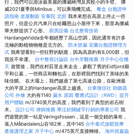
行，我們可以游泳最美麗的挪威峽灣及其較小的手臂。 挪
威2021夏季與Minibus，可以乘飛機完成。
餐盒
台胞證申
請指南
老屋翻新
安養院 北部
我本來想在高原上停止一些
照片，但是公共汽車只在哈爾恩山小屋停下來，那里為挪威
華夫餅提供了心形。
廚房設備
台北整骨技術
HardangeVidda全年都經歷了高山空調，因此通常有許多
北極的動植物物種是北方的。
防水抓漏
宜蘭台胞證辦理方
式
我希望看到一些狂野的馴鹿，因為高原約有8,000群，但
我並不幸運。
台中整骨討論區
台中牙醫推薦
月子中心住幾
天
遊覽後，我們在村莊里走來走去，參觀了舊的Eidfjord廟
宇和公墓，一些商店和麵包店，在那裡我們找到了美味的美
味佳餚。 在大壩上，我們越過了第七高速公路，在歐洲最
大的平原上的Hardanger高原上越過。
台東徵信社
助聽器
公司
外燴
大約有1140
漏水 原因
響應式設計（RWD）提升
用戶體驗
m/3740英尺的高度，我們看到了典型的岩石樹
木。
設計公司
律師推薦
專注於關鍵字行銷的專業公司
我
們遊覽的第一站是Vøringsfossen，這是一個交錯的瀑布，
落入Måbødalen山谷182米，其中145
台中泰式放鬆按摩
產後護理之家 月子中心
m/475英尺直接轉移。
海外抓姦協