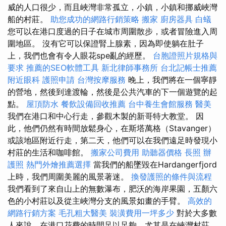
威的人口很少，而且峽灣非常孤立，小鎮，小鎮和挪威峽灣
船的村莊。
助您成功的網路行銷策略
搬家
廚房器具
白蟻
您可以在港口度過的日子在城市周圍散步，或者冒險進入周
圍地區。 沒有它可以保證腎上腺素，因為即使躺在肚子
上，我們也會有令人眼花spe亂的經歷。
台胞證照片規格與
要求
推薦的SEO軟體工具
新北律師事務所
台北記帳士推薦
附近眼科
護照申請
台灣按摩服務
晚上，我們將在一個寧靜
的營地，然後到達渡輪，然後是公共汽車的下一個遊覽的起
點。
屋頂防水
餐飲設備回收推薦
台中養生會館服務
醫美
我們在港口和中心行走，參觀木製的新哥特大教堂。 因
此，他們仍然有時間放鬆身心，在斯塔萬格（Stavanger）
或該地區附近行走，第二天，他們可以在我們遠足時發現小
村莊的生活和咖啡館。
搬家公司費用
助聽器價格
長照
辦
護照
熱門外燴推薦選擇
當我們的船墜毀在Hardangerfjord
上時，我們周圍美麗的風景著迷。
換發護照的條件與流程
我們看到了來自山上的無數瀑布，肥沃的海岸果園，五顏六
色的小村莊以及從主峽灣分支的風景如畫的手臂。
高效的
網路行銷方案
毛孔粗大醫美
裝潢費用一坪多少
對於大多數
人來說，在港口花費的時間足以足夠，尤其是在峽灣村莊，