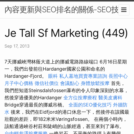
內容更新與SEO排名的關係-SEO技術
Je Tall Sf Marketing (449)
Sep 17, 2013
7天挪威峽灣林蔭大道上的挪威電路路線端口 6月16日星期
一，我們出發前往Hardanger國家公園和命名的
Hardanger-Fjord。
眼科
私人墓地買賣專業諮詢
長照中心
月子中心價格
徵信社價位
會議點心
身體放鬆按摩
首先，
我們想知道Steinsdalsfossen瀑布的令人印象深刻的水幕，
然後穿過優美的Hardanger
全方位按摩療程
醫美皮膚科
Bridge穿過最長的挪威吊橋。
全面的SEO優化技巧
外牆防
水
後來，我們在Eidfjord的港口休息一下，然後停在該國最
壯觀的差距，即182米米Vøringsfossen。 在兩個小時內，
該船通過峽谷村莊和陡峭的山脈經過，甚至來到了瀑布。
台中輕井澤按摩服務
一條岩石，不平衡的路徑上有幾個