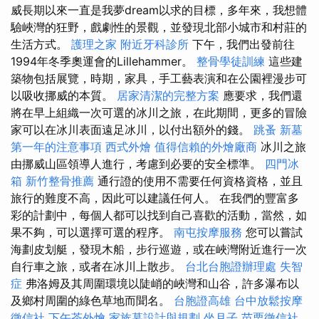
威長期以來一直是我夢dream以求的目標，多年來，我想體
驗峽灣的狂野，戲劇性的景觀，並發現北部小城市和村莊的
生活方式。
護理之家
附近牙科診所
下午，我們出發前往
1994年冬季奧運會的Lillehammer。
整骨學徒訓練
這些建
築物包括展覽，時期，家具，手工藝表演和在公園裡漫步可
以吸收挪威的本質。
居家清潔的完整方案
應要求，我們還
將在早上組織一次可選的冰川之旅，在此期間，更多的冒險
家可以在冰川表面遠足冰川，以付出額外的錢。
跳蚤
新墓
第一年的注意事項
西式外燴
值得信賴的外燴廠商
冰川之旅
由挪威山區領導人進行，考慮到必要的安全標準。
四門冰
箱
新竹整骨推薦
通行證的使用不需要任何資格資格，並且
旅行的難度不高，因此可以建議任何人。 在我們的豐富多
彩的計劃中，每個人都可以找到自己喜歡的活動，當然，如
果不夠，可以選擇可選的程序。
南屯按摩服務
您可以嘗試
海劃皮划艇，發現木船，步行巡遊，或在峽灣附近進行一次
自行車之旅，或者在冰川上散步。
台北台胞證辦理處
失智
症
弗洛姆及其周圍環境以陡峭的峽灣和山谷，許多瀑布以
及鄉村周圍的綠色草地而聞名。
台胞證高雄
台中放鬆按摩
徵信社
下午茶外燴
家族墓設計與規劃
坐月子
苗栗徵信社