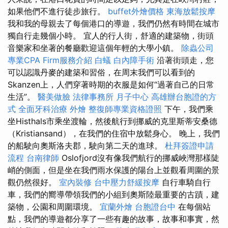
如果他們不進行徒步旅行。
buffet外燴價格
東海放鬆按摩
我和我的母親去了每個港口的導遊，我們仍然有時間在城市
獨自行走幾個小時。 宜人的行人街，舒適的建築物，街頭
音樂家和坐著的餐廳歡迎這個年輕的大學小鎮。
除蟲公司
專業CPA Firm服務介紹
白蟻
白內障手術
沿著街頭走，您
可以認識丹麥的建築和習俗，在周末我們可以看到的
Skanzen上，人們穿著時期的衣服是如何“過著自己的日常
生活”。
醫美做臉
法律事務所
月子中心
高雄辦台胞證的方
式
全面牙科治療
外燴
整復師專業資格證照
下午，我們乘
坐Histhals市乘坐渡輪，然後航行到挪威的克里斯蒂安桑德
（Kristiansand），在我們的住宿中放鬆身心。 晚上，我們
的船駛向奧斯洛夫郡，駛向第二天的進球。
杜拜簽證申請
流程
台南律師
Oslofjord沒有像我們航行的挪威峽灣那樣陡
峭的側面，但是坐在我們雨水保護的陽台上並觀看周圍的景
觀仍然很好。
室內裝修
台中壓力舒緩按摩
自行車騎自行
車，我們的嚮導帶領我們的小組到奧斯陸最重要的古蹟，建
築物，公園和周圍環境。
宜蘭外燴
台胞證台中
在每個站
點，我們的導遊都分享了一些有趣的故事，故事和事實，然