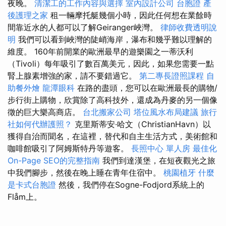
夜晚。
清潔工的工作內容與選擇
室內設計公司
台胞證
產
後護理之家
租一輛摩托艇幾個小時，因此任何想在業餘時
間靠近水的人都可以了解Geiranger峽灣。
律師收費透明說
明
我們可以看到峽灣的陡峭海岸，瀑布和幾乎難以理解的
維度。 160年前開業的歐洲最早的遊樂園之一蒂沃利
（Tivoli）每年吸引了數百萬美元，因此，如果您需要一點
腎上腺素增強的家，請不要錯過它。
第二專長證照課程
自
助餐外燴
龍潭眼科
在路的盡頭，您可以在歐洲最長的購物/
步行街上購物，欣賞除了高科技外，還成為丹麥的另一個像
徵的巨大樂高商店。
台北搬家公司
塔位風水布局建議
旅行
社如何代辦護照？
克里斯蒂安·哈文（ChristianHavn）以
獲得自治而聞名，在這裡，替代和自主生活方式，美術館和
咖啡館吸引了阿姆斯特丹等遊客。
長照中心 單人房
最佳化
On-Page SEO的完整指南
我們到達漢堡，在短夜觀光之旅
中我們腳步，然後在晚上睡在青年住宿中。
桃園植牙
什麼
是卡式台胞證
然後，我們停在Sogne-Fodjord系統上的
Flåm上。