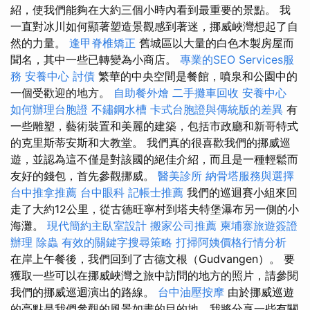
紹，使我們能夠在大約三個小時內看到最重要的景點。 我
一直對冰川如何顯著塑造景觀感到著迷，挪威峽灣想起了自
然的力量。
逢甲脊椎矯正
舊城區以大量的白色木製房屋而
聞名，其中一些已轉變為小商店。
專業的SEO Services服
務
安養中心
討債
繁華的中央空間是餐館，噴泉和公園中的
一個受歡迎的地方。
自助餐外燴
二手攤車回收
安養中心
如何辦理台胞證
不鏽鋼水槽
卡式台胞證與傳統版的差異
有
一些雕塑，藝術裝置和美麗的建築，包括市政廳和新哥特式
的克里斯蒂安斯和大教堂。 我們真的很喜歡我們的挪威巡
遊，並認為這不僅是對該國的絕佳介紹，而且是一種輕鬆而
友好的錢包，首先參觀挪威。
醫美診所
納骨塔服務與選擇
台中推拿推薦
台中眼科
記帳士推薦
我們的巡迴賽小組來回
走了大約12公里，從古德旺寧村到塔夫特堡瀑布另一側的小
海灘。
現代簡約主臥室設計
搬家公司推薦
柬埔寨旅遊簽證
辦理
除蟲
有效的關鍵字搜尋策略
打掃阿姨價格行情分析
在岸上午餐後，我們回到了古德文根（Gudvangen）。 要
獲取一些可以在挪威峽灣之旅中訪問的地方的照片，請參閱
我們的挪威巡迴演出的路線。
台中油壓按摩
由於挪威巡遊
的亮點是我們參觀的風景如畫的目的地，我將分享一些有關