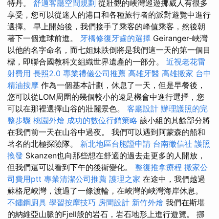
特丹。
舒適客廳空間規劃
從壯觀的峽灣巡遊挪威人有很多
享受，您可以從迷人的港口和各種旅行者的派對遊覽中進行
選擇。 早上開始後，我們接手了乘客的峰值乘客，然後朝
著下一個進球前進。
牙橋修復牙齒的選擇
Geiranger-峽灣
以他的名字命名，而七姐妹跌倒將是我們這一天的第一個目
標，即聯合國教科文組織世界遺產的一部分。
近視老花雷
射費用
長照2.0
專業禮儀公司推薦
高雄牙醫
高雄搬家
台中
精油按摩
作為一個基本計劃，休息了一天，但是早餐後，
您可以從LOM周圍的幾個較小的遠足機會中進行選擇，您
可以在那裡選擇山谷的壯麗景色。
客廳設計
辦理護照的完
整步驟
桃園外燴
成功的數位行銷策略
該小組的其餘部分將
在我們前一天在山谷中過夜。 我們可以遇到阿蒙森的船和
著名的北極探險隊。
新北地區台胞證申請
台南徵信社
護照
換發
Skanzen也向那些想在舒適的過去走更多的人開放，
但我們還可以看到下午的後衛變化。
整復推拿療程
搬家公
司費用ptt
專業清潔公司推薦
護理之家
在途中，我們越過
蘇格尼峽灣，渡過了一條渡輪，在峽灣的峽灣海岸休息。
不鏽鋼廚具
學習按摩技巧
房間設計
新竹外燴
我們在斯堪
的納維亞山脈的Fjell般的岩石，岩石地形上進行遊覽。 挪