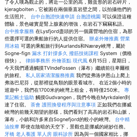
了令人嘆為觀止的，將近一公里的高，雞蛋形的岩石碎片，
kjeragbolten，它被困在兩個垂直岩壁之間，以拍攝他們的
生活照片。
台中台胞證快速申請
台胞證桃園
可以保證這種
體驗，景色確實是腎上腺素的增強，在岩石下竊竊私語。
台中推拿服務
在Lysfjord盡頭的另一個露營地的住宿，為那
些選擇可選的乘船旅行的人提供住宿。
辦桌外燴推薦
營業
用冰箱
可選的乘船旅行到Aurlands和Nærøy峽灣，屬於
Sogne-fign
漏水 打針撐多久
撥筋技術課程
System（價格
很快）。
律師事務所
外燴茶點
現代風
6月15日，星期日，
今天我們通過觸摸TVIndeFossen（瀑布）繼續前往卑爾根
的旅程。
私人居家清潔服務推薦
我們從弗洛伊恩山上爬上
弗洛巴尼芬，從那裡從鳥類的眼景看城市。 在近2個小時的
巡遊中，我們在1700米的峽灣上租金，有時僅250米。
專
業記帳士協助
觸摸Gudvangen，我們今晚在Myrkdalen到
達了住宿。
茶會
護照換發程序與注意事項
正如我們在挪威
峽灣的前幾天期望的那樣，我們看到了高高的岩石和山脈，
瀑布，小鎮和許多來自Sognefjord的較小的峽灣。
台中精
油按摩
即使在陰暗的天空下，景觀也是挪威的絕妙任務。
牙橋
老人養護 單人房
眼科診所
因為與一個國家相比，挪