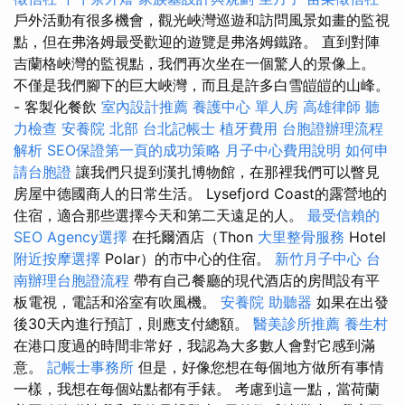
戶外活動有很多機會，觀光峽灣巡遊和訪問風景如畫的監視
點，但在弗洛姆最受歡迎的遊覽是弗洛姆鐵路。 直到對陣
吉蘭格峽灣的監視點，我們再次坐在一個驚人的景像上。
不僅是我們腳下的巨大峽灣，而且是許多白雪皚皚的山峰。
- 客製化餐飲
室內設計推薦
養護中心 單人房
高雄律師
聽
力檢查
安養院 北部
台北記帳士
植牙費用
台胞證辦理流程
解析
SEO保證第一頁的成功策略
月子中心費用說明
如何申
請台胞證
讓我們只提到漢扎博物館，在那裡我們可以瞥見
房屋中德國商人的日常生活。 Lysefjord Coast的露營地的
住宿，適合那些選擇今天和第二天遠足的人。
最受信賴的
SEO Agency選擇
在托爾酒店（Thon
大里整骨服務
Hotel
附近按摩選擇
Polar）的市中心的住宿。
新竹月子中心
台
南辦理台胞證流程
帶有自己餐廳的現代酒店的房間設有平
板電視，電話和浴室有吹風機。
安養院
助聽器
如果在出發
後30天內進行預訂，則應支付總額。
醫美診所推薦
養生村
在港口度過的時間非常好，我認為大多數人會對它感到滿
意。
記帳士事務所
但是，好像您想在每個地方做所有事情
一樣，我想在每個站點都有手錶。 考慮到這一點，當荷蘭