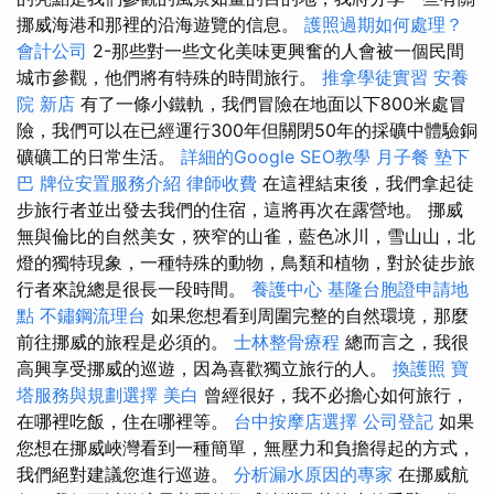
挪威海港和那裡的沿海遊覽的信息。
護照過期如何處理？
會計公司
2-那些對一些文化美味更興奮的人會被一個民間
城市參觀，他們將有特殊的時間旅行。
推拿學徒實習
安養
院 新店
有了一條小鐵軌，我們冒險在地面以下800米處冒
險，我們可以在已經運行300年但關閉50年的採礦中體驗銅
礦礦工的日常生活。
詳細的Google SEO教學
月子餐
墊下
巴
牌位安置服務介紹
律師收費
在這裡結束後，我們拿起徒
步旅行者並出發去我們的住宿，這將再次在露營地。 挪威
無與倫比的自然美女，狹窄的山雀，藍色冰川，雪山山，北
燈的獨特現象，一種特殊的動物，鳥類和植物，對於徒步旅
行者來說總是很長一段時間。
養護中心
基隆台胞證申請地
點
不鏽鋼流理台
如果您想看到周圍完整的自然環境，那麼
前往挪威的旅程是必須的。
士林整骨療程
總而言之，我很
高興享受挪威的巡遊，因為喜歡獨立旅行的人。
換護照
寶
塔服務與規劃選擇
美白
曾經很好，我不必擔心如何旅行，
在哪裡吃飯，住在哪裡等。
台中按摩店選擇
公司登記
如果
您想在挪威峽灣看到一種簡單，無壓力和負擔得起的方式，
我們絕對建議您進行巡遊。
分析漏水原因的專家
在挪威航