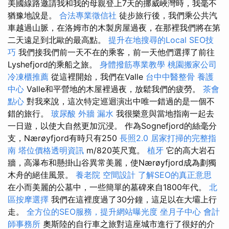
美國線路邀請我和我的母親登上7天的挪威峽灣時，我毫不
猶豫地說是。
合法專業徵信社
徒步旅行後，我們乘公共汽
車越過山脈，在洛姆市的木製房屋過夜，在那裡我們將在第
二天遠足到北歐的最高點。
提升在地搜尋的Local SEO技
巧
我們接我們前一天不在的乘客，前一天他們選擇了前往
Lyshefjord的乘船之旅。
身體撥筋專業教學
桃園搬家公司
冷凍櫃推薦
從這裡開始，我們在Valle
台中中醫整骨
養護
中心
Valle和平營地的木屋裡過夜，放鬆我們的疲勞。
茶會
點心
對我來說，這次特定巡迴演出中唯一錯過的是一個不
錯的旅行。
玻尿酸
外牆 漏水
我很樂意與當地指南一起去
一日遊，以使大自然更加沉浸。 作為Sognefjord的絲毫分
支，Nærøyfjord有時只有250
長照2.0
居家打掃的完整指
南
塔位價格透明資訊
m/820英尺寬。
植牙
它的高大岩石
牆，高瀑布和懸掛山谷異常美麗，使Nærøyfjord成為劃獨
木舟的絕佳風景。
養老院
空間設計
了解SEO的真正意思
在小而美麗的公墓中，一些簡單的墓碑來自1800年代。
北
區按摩選擇
我們在這裡度過了30分鐘，這足以在大壩上行
走。
全方位的SEO服務，提升網站曝光度
坐月子中心
會計
師事務所
奧斯陸的自行車之旅對這座城市進行了很好的介