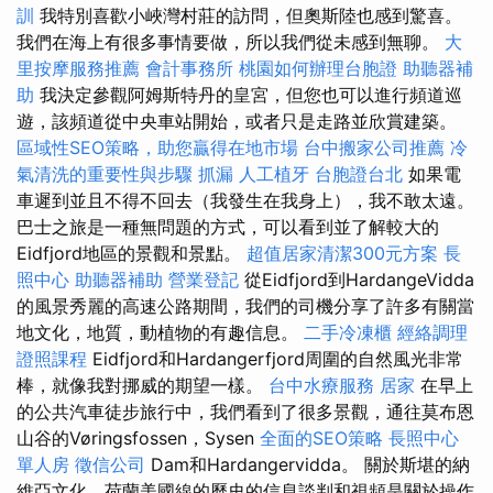
訓
我特別喜歡小峽灣村莊的訪問，但奧斯陸也感到驚喜。
我們在海上有很多事情要做，所以我們從未感到無聊。
大
里按摩服務推薦
會計事務所
桃園如何辦理台胞證
助聽器補
助
我決定參觀阿姆斯特丹的皇宮，但您也可以進行頻道巡
遊，該頻道從中央車站開始，或者只是走路並欣賞建築。
區域性SEO策略，助您贏得在地市場
台中搬家公司推薦
冷
氣清洗的重要性與步驟
抓漏
人工植牙
台胞證台北
如果電
車遲到並且不得不回去（我發生在我身上），我不敢太遠。
巴士之旅是一種無問題的方式，可以看到並了解較大的
Eidfjord地區的景觀和景點。
超值居家清潔300元方案
長
照中心
助聽器補助
營業登記
從Eidfjord到HardangeVidda
的風景秀麗的高速公路期間，我們的司機分享了許多有關當
地文化，地質，動植物的有趣信息。
二手冷凍櫃
經絡調理
證照課程
Eidfjord和Hardangerfjord周圍的自然風光非常
棒，就像我對挪威的期望一樣。
台中水療服務
居家
在早上
的公共汽車徒步旅行中，我們看到了很多景觀，通往莫布恩
山谷的Vøringsfossen，Sysen
全面的SEO策略
長照中心
單人房
徵信公司
Dam和Hardangervidda。 關於斯堪的納
維亞文化，荷蘭美國線的歷史的信息談判和視頻是關於操作