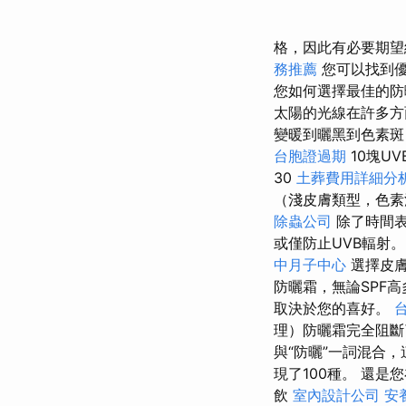
格，因此有必要期望
務推薦
您可以找到優
您如何選擇最佳的防
太陽的光線在許多
變暖到曬黑到色素斑
台胞證過期
10塊UV
30
土葬費用詳細分
（淺皮膚類型，色素
除蟲公司
除了時間表
或僅防止UVB輻射
中月子中心
選擇皮膚
防曬霜，無論SPF
取決於您的喜好。
理）防曬霜完全阻斷
與“防曬”一詞混合
現了100種。 還是
飲
室內設計公司
安