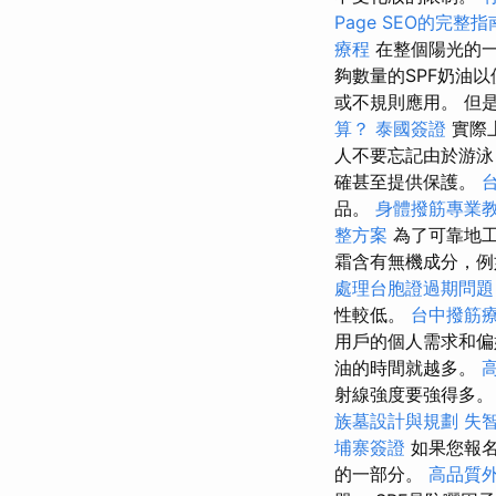
Page SEO的完整指
療程
在整個陽光的
夠數量的SPF奶油
或不規則應用。 但
算？
泰國簽證
實際
人不要忘記由於游泳
確甚至提供保護。
品。
身體撥筋專業
整方案
為了可靠地工
霜含有無機成分，例
處理台胞證過期問題
性較低。
台中撥筋
用戶的個人需求和
油的時間就越多。
射線強度要強得多。
族墓設計與規劃
失
埔寨簽證
如果您報名
的一部分。
高品質