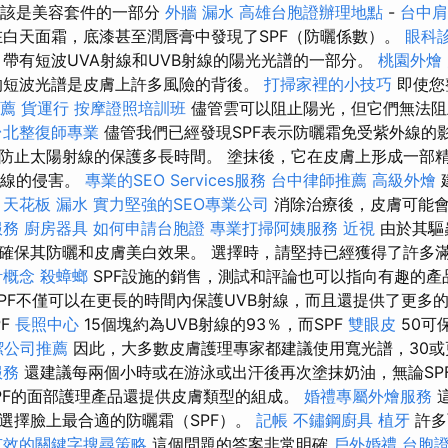
應該是美容套件的一部分
外牆 漏水
高雄台胞證辦理地點
-
台中
在白天面霜，底漆甚至潤唇膏中發現了SPF（防曬係數）。
眼科
帶有短波UVA射線和UVB射線的陽光光譜的一部分。
桃園外燴
短波光譜是皮膚上許多風險的背後。
打掃家裡的小技巧
即使您
薦
貨運行
按摩證照培訓班
儘管雲可以阻止陽光，但它們無法阻
台北整復師專業
儘管我們已經發現SPF表示防曬霜免受紫外線的
防止太陽射線的保護多長時間。 塗抹後，它在皮膚上形成一部
射線的侵害。
專業的SEO Services服務
台中律師推薦
高級外燴
。
天花板 漏水
實力堅強的SEO專業公司
消除治療後，皮膚可能會
服務
廚房器具
如何申請台胞證
專業打掃阿姨服務
近視
由於其驅
確保其防曬和皮膚美白效果。 選擇時，請堅持已經獲得了許多
計概念
殺蟑螂
SPF設施的銷售，測試和評論也可以指向有趣的產
PF不僅可以在更長的時間內保護UVB射線，而且還提供了更多
PF
長照中心
15個塊約為UVB射線的93％，而SPF
雙眼皮
50可
潔公司推薦
因此，大多數皮膚護理專家都建議使用寬光譜，30或
服務
還建議每兩個小時或在游泳或出汗後再次塗抹奶油，無論SP
PF的面部護理產品還提供皮膚類型的組成。
婚禮專屬外燴服務
選擇臉上最合適的防曬霜（SPF）。
記帳
不鏽鋼廚具
植牙
許多
有效的關鍵字搜尋策略
這個問題的答案非常明確
戶外婚禮
台胞