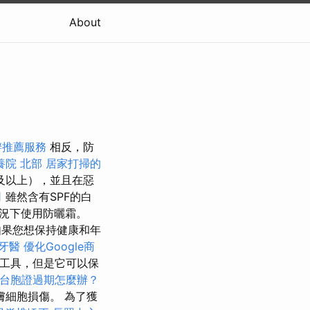
About
辦推薦服務
相反，防
養院 北部
居家打掃的
歲及以上），並且在惡
司
雖然含有SPF的白
況下使用防曬霜。
如果您想保持健康和年
牙醫
優化Google商
理工具，但是它可以保
台胞證過期怎麼辦？
細胞損傷。 為了獲