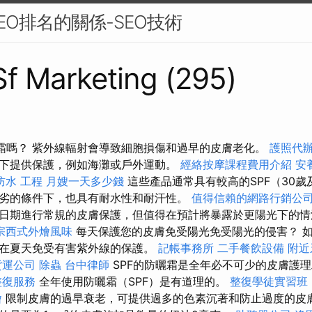
EO排名的關係-SEO技術
 Sf Marketing (295)
曬霜嗎？ 紫外線輻射會導致細胞損傷和過早的皮膚老化。
護照代
下提供保護，例如海灘或戶外運動。
經絡按摩課程費用介紹
安
防水 工程
月嫂一天多少錢
這些產品通常具有較高的SPF（30
劣的條件下，也具有耐水性和耐汗性。
值得信賴的網路行銷公
日期進行常規的皮膚保護，但值得在預計將暴露於更陽光下的情
宗西式外燴風味
每天保護您的皮膚免受陽光免受陽光的侵害？ 
在夏天免受有害紫外線的保護。
記帳事務所
二手餐飲設備
附近
貨運公司
除蟲
台中律師
SPF的防曬霜是全年必不可少的皮膚護
整復服務
全年使用防曬霜（SPF）是有道理的。
整復學徒實習班
燴
限制皮膚的過早衰老，可提供過多的色素沉著和防止過度的皮膚