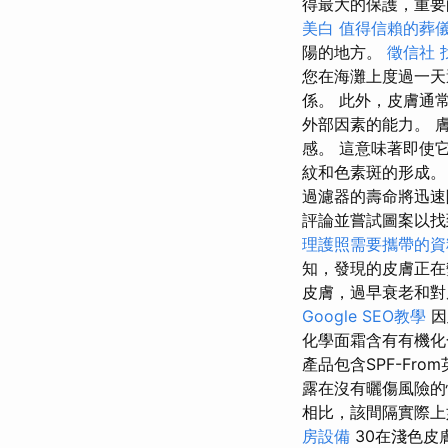
得最大的保護，重要
美白
值得信賴的葬
陽的地方。
徵信社
您在海灘上度過一天
係。 此外，皮膚通
外部因素的能力。 
感。 這意味著即使
紋和色素斑的形成
過濾器的壽命將迅
評論並嘗試圖案以找
理護照需要攜帶的
知，發現的皮膚正在
皮膚，過早衰老和
Google SEO教學
因
化學面霜含有有機化
產品包含SPF-Fr
露在沒有曬傷風險
相比，該間隔實際
房設備
30在淺色皮