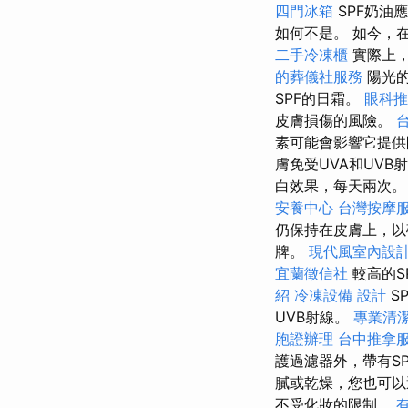
四門冰箱
SPF奶油
如何不是。 如今，
二手冷凍櫃
實際上，
的葬儀社服務
陽光的
SPF的日霜。
眼科推
皮膚損傷的風險。
素可能會影響它提供
膚免受UVA和UVB
白效果，每天兩次
安養中心
台灣按摩
仍保持在皮膚上，以
牌。
現代風室內設
宜蘭徵信社
較高的S
紹
冷凍設備
設計
S
UVB射線。
專業清
胞證辦理
台中推拿
護過濾器外，帶有S
膩或乾燥，您也可以
不受化妝的限制。