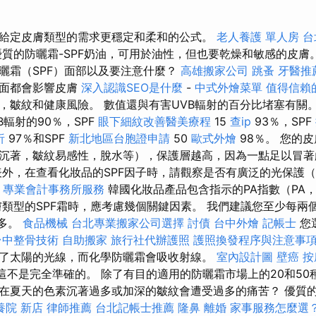
給定皮膚類型的需求更穩定和柔和的公式。
老人養護 單人房
台
質的防曬霜-SPF奶油，可用於油性，但也要乾燥和敏感的皮膚
曬霜（SPF）面部以及要注意什麼？
高雄搬家公司
跳蚤
牙醫推
方面都會影響皮膚
深入認識SEO是什麼
-
中式外燴菜單
值得信賴
，皺紋和健康風險。 數值還與有害UVB輻射的百分比堵塞有關
B輻射的90％，SPF
眼下細紋改善醫美療程
15
查ip
93％，SPF
析
97％和SPF
新北地區台胞證申請
50
歐式外燴
98％。 您的
沉著，皺紋易感性，脫水等），保護層越高，因為一點足以冒著
外，在查看化妝品的SPF因子時，請觀察是否有廣泛的光保護（
。
專業會計事務所服務
韓國化妝品產品包含指示的PA指數（PA，
類型的SPF霜時，應考慮幾個關鍵因素。 我們建議您至少每兩
高多。
食品機械
台北專業搬家公司選擇
討債
台中外燴
記帳士
您
台中整骨技術
自助搬家
旅行社代辦護照
護照換發程序與注意事
了太陽的光線，而化學防曬霜會吸收射線。
室內設計圖
壁癌
按
，這不是完全準確的。 除了有目的適用的防曬霜市場上的20和5
您在夏天的色素沉著過多或加深的皺紋會遭受過多的痛苦？ 優質的防
養院 新店
律師推薦
台北記帳士推薦
隆鼻
離婚
家事服務怎麼選