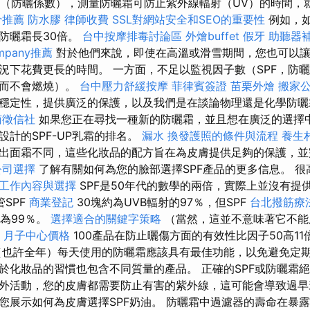
因子（防曬係數），測量防曬霜可防止紫外線輻射（UV）的時間，
骨推薦
防水膠
律師收費
SSL對網站安全和SEO的重要性
例如，如
防曬霜長30倍。
台中按摩排毒討論區
外燴buffet
假牙
助聽器
mpany推薦
對於他們來說，即使在高溫或滑雪期間，您也可以讓
況下花費更長的時間。 一方面，不足以監視因子數（SPF，防
間而不會燃燒）。
台中壓力舒緩按摩
菲律賓簽證
苗栗外燴
搬家公
穩定性，提供廣泛的保護，以及我們是在談論物理還是化學防
南徵信社
如果您正在尋找一種新的防曬霜，並且想在廣泛的選擇
設計的SPF-UP乳霜的排名。
漏水
換發護照的條件與流程
養生
出面霜不同，這些化妝品的配方旨在為皮膚提供足夠的保護，並
公司選擇
了解有關如何為您的臉部選擇SPF產品的更多信息。 很
工作內容與選擇
SPF是50年代的數學的兩倍，實際上並沒有提
SPF
商業登記
30塊約為UVB輻射的97％，但SPF
台北撥筋療
約為99％。
選擇適合的關鍵字策略
（當然，這並不意味著它不能
月子中心價格
100產品在防止曬傷方面的有效性比因子50高11
（也許全年）每天使用的防曬霜應該具有最佳功能，以免避免定
於化妝品的習慣也包含不同質量的產品。 正確的SPF或防曬霜絕
外活動，您的皮膚都需要防止有害的紫外線，這可能會導致過早
您展示如何為皮膚選擇SPF奶油。 防曬霜中過濾器的壽命在暴