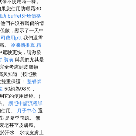
就像不使用時一樣。
果您使用防曬霜30
補助
buffet外燴價格
他們在沒有曬傷的情
曬係數，顯示了一天中
司費用ptt
我們還需
曬霜。
冷凍櫃推薦
精
中駕駛更快，請激發
村
裝潢
與我們尤其是
完全考慮到皮膚類
高興知道（按照數
供雙重保護！
整脊師
法
50約為98％，
用它的使用燃燒。）
倍。
護照申請流程詳
期使用。
月子中心
選
對是夏季問題。 無
衰老甚至皮膚癌。
露於汗水，水或皮膚上