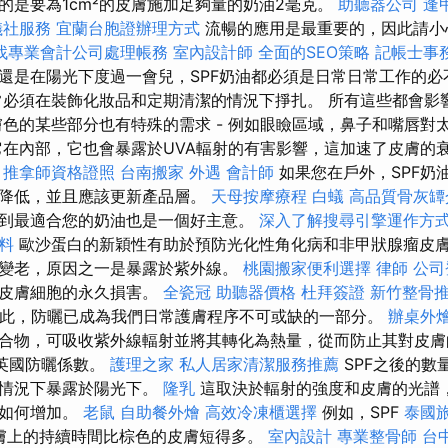
的是要為1cm²的皮膚施加足夠量的奶油2毫克。
助聽器公司
逢
儀社服務
宜蘭台胞證辦理方式
流暢的應用是最重要的，因此請小
找專業會計公司處理帳務
室內設計師
全面的SEO策略
記帳士事
還是在陽光下度過一會兒，SPF奶油都必須是日常日常工作的必
常必須在裝飾化妝品和定期清潔的情況下掙扎。 所有這些都會影
膚色的某些部分也有特殊的需求 - 例如眼瞼區域，鼻子和嘴唇對
它在內部，它也會暴露於UVA輻射的有害影響，這加速了皮膚的
。
推拿師資格證照
台南搬家
外遇
會計師
如果您在戶外，SPF奶
速降低，並且應該更新產品層。
天母按摩療程
白蟻
高品質骨灰罈
到最適合您的奶油也是一個好主意。
深入了解搜尋引擎運作方
資料
歐沙蛋白的新穎性有助於預防光化性角化病和非甲狀腺瘤皮膚
變老，原因之一是暴露於紫外線。
桃園搬家便利選擇
律師
公司
對皮膚細胞的永久損害。
全瓷冠
助聽器價格
杜拜簽證
新竹整骨
此，防曬已成為我們日常護膚程序不可或缺的一部分。
辦桌外
合物，可吸收紫外線輻射並將其轉化為熱量，從而防止其對皮膚
om英國防曬係數。
護理之家
私人居家清潔服務推薦
SPF之後的數
的情況下暴露於陽光下。
隆乳
這取決於輻射的強度和皮膚的光譜
上如何增加。
老鼠
自助餐外燴
高效冷凍櫃選擇
例如，SPF
泰國
膚上的持續時間比棕色的皮膚短得多。
室內設計
專業整骨師
台