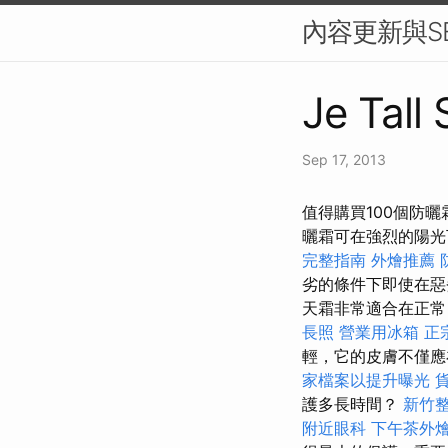
內容更新與S
Je Tall
Sep 17, 2013
值得購買100個防
曬霜可在強烈的陽光
完整指南
外燴推薦
劣的條件下即使在惡
天霜非常適合在正常
長照
營業用冰箱
正
輕，它的皮膚不僅應
家檔案以提升曝光
護多長時間？
新竹
附近眼科
下午茶外