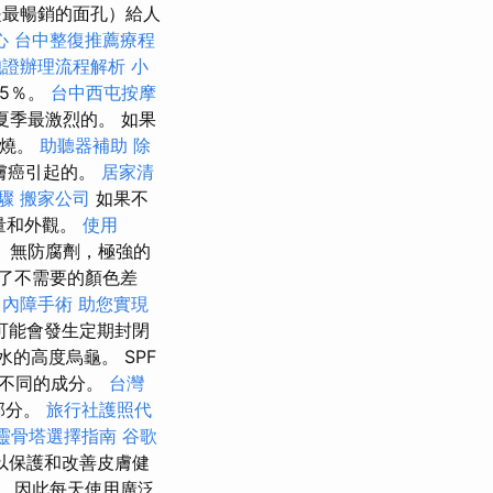
是最暢銷的面孔）給人
心
台中整復推薦療程
胞證辦理流程解析
小
5％。
台中西屯按摩
夏季最激烈的。 如果
燃燒。
助聽器補助
除
膚癌引起的。
居家清
步驟
搬家公司
如果不
量和外觀。
使用
 無防腐劑，極強的
了不需要的顏色差
白內障手術
助您實現
可能會發生定期封閉
的高度烏龜。 SPF
有不同的成分。
台灣
部分。
旅行社護照代
靈骨塔選擇指南
谷歌
以保護和改善皮膚健
層，因此每天使用廣泛