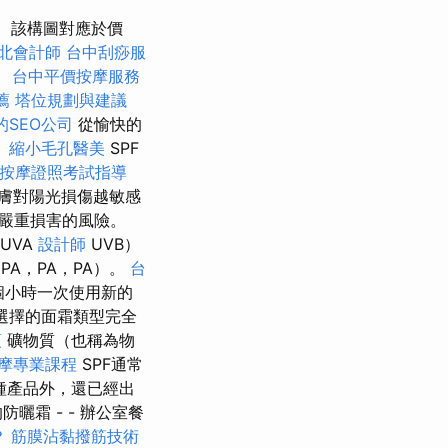
該構圖對應於價
北會計師
台中刮痧服
。
台中平價按摩服務
薦
塔位規劃與建議
的SEO公司
從愉快的
。
縮小毛孔醫美
SPF
按摩證照考試指導
皮膚對陽光損傷越敏感
嚴重損害的風險。
UVA
設計師
UVB）
PA，PA，PA）。
台
個小時一次使用新的
選擇的面霜類型完全
項
礦物質（也稱為物
摩專業課程
SPF通常
0種產品外，還已經出
曬霜 - - 辦公室餐
？
筋膜沾黏撥筋技術