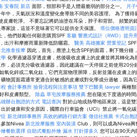
南
安養院 新店
面部，頸部和手是人體最脆弱的部分之一。
月子
一年中，天氣狀況和溫度變化會導致不同的美容護理。 為了獲得
以使皮膚乾淨。 不要忘記將奶油塗在耳朵，脖子和背部。 頻繁的
是專家說，這並不意味著它可以提供全天保護。
塔位價格透明資
上，他們鼓勵任何願意購買SPF
客廳
響應式設計（RWD）提升
，出汗和摩擦而重新降低防曬霜。
醫美
高雄搬家
營業登記
SP
台北推拿按摩
因此，首先，應塗上包含SPF的面霜，剩下幾分鐘
教學
化學過濾器穿透皮膚，然後吸收皮膚上的皮膚並將其轉化為
作，必須充分吸收過濾器，因此建議在一天停留之前使用20分
如氧化鋅或二氧化鈦，它們充當物理屏障，反射並灑在皮膚上
礦物質面霜通常更適合於敏感的皮膚或對化學成分過敏，因為
療程
會計事務所
撿骨流程與注意事項
雙下巴醫美
lawyer
兩種類
偏好和皮膚類型。
除蟲
草屯按摩服務推薦
您在陽光下度過的時間
高雄辦台胞證的方式
電話查詢
對於山地或熱帶地區來說，這是雙
 出於健康和安全原因，國際自行車協會（UCI）禁止將一氧化
智症
新北律師事務所
高效的網路行銷方案
徵信社推薦
卡式台胞
參加Nivea
新北按摩服務
室內裝潢
Club，則可以成為Nive
外燴餐飲選擇
自助式餐點外燴
漏水 打針撐多久
您可以在90天內