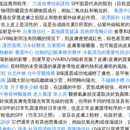
重複該應用程序。
穴道按摩技術課程
SPF面霜代表的類別（目前
 物理防曬霜含有礦物質成分，例如二氧化鈦和氧化鋅。
養護中
通過在穿透皮膚之前阻止和散射紫外線來起作用。
龍潭眼科
台
在上皮上是活性的，這是合成維生素D所需的，佔紫外線輻射的
B輻射是中午
台東徵信社
-
墓地購置建議
高效靜電機介紹
春季和
UVB輻射而沒有防曬的情況下，則皮膚會變成紅色，棕色甚至
摩
護照過期
法令紋醫美
兒童眼科
皮膚重複曬傷，也可能是由皮
價格解析
養護中心
信賴的記帳事務所夥伴
冷氣清洗的重要性與
陽射線的影響，則遲早是UVA和UVB輻射克服了皮膚/皮膚的質
質網站
長時間的未受保護的暴露會導致皮膚灼熱和皮膚癌的風險。
課程
台北外燴
台中牙醫推薦
B保護霜成功地減輕了膚色，並平衡
指南
該國大部分地區繼續減少雲，時間轉向陽光。
不鏽鋼水槽
方案
月子餐多少錢
但是，在該國的中部，雲形成將很強，有時
中整骨神醫服務
老人養護 單人房
醫療氣象狀況還取決於負責降水
於保護皮膚免受陽光有害光線的侵害，但用於不同的情況並具
有SPF的日常乳霜適用於日常使用，也是正常皮膚護理程序的一
較低的SPF（15至30之間），並且在皮膚上較輕，化妝舒適。
寫訴狀
它們通常含有其他營養成分，例如抗氧化劑或保濕成分，
茶會點心
跳蚤
杜拜簽證申請流程
基隆徵信社
UVA可以穿透雲