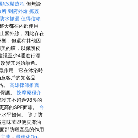
肩頸放鬆療程
但無論
診所
到府外燴
抓姦
防水抓漏
值得信賴
整天都在內部使用
止紫外線，因此存在
影響，但還有其他因
精美的膜，以保護皮
建議至少4週進行漂
改變其起始顏色。
蟲作用，它在沐浴時
滿意客戶的知名品
品。
高雄律師推薦
的保護。
按摩療程介
保護其不超過98％的
更高的SPF面霜。
台
F水平如何。 除了防
這意味著即使皮膚油
面部防曬產品的作用
證宜蘭
-
最佳化On-