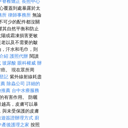
甲脊椎矯正
長照中心
心覆蓋到處暴露於太
務所
律師事務所
無論
不可少的配件都沒關
響其自然平衡和防止
太陽或霜凍損害更敏
衰老以及不需要的皺
油，汗水和毛巾，則
介紹
護照代辦
閱讀
式
玻尿酸
眼科權威
辦
癌。 現在眾所周
登記
紫外線射線耗盡
推薦
除蟲公司
詳細的
燴推薦
台中水療服務
的有害作用。 防曬
量越高，皮膚可以暴
，與未受保護的皮膚
旅遊簽證辦理方式
廚
中產後護理之家
按照