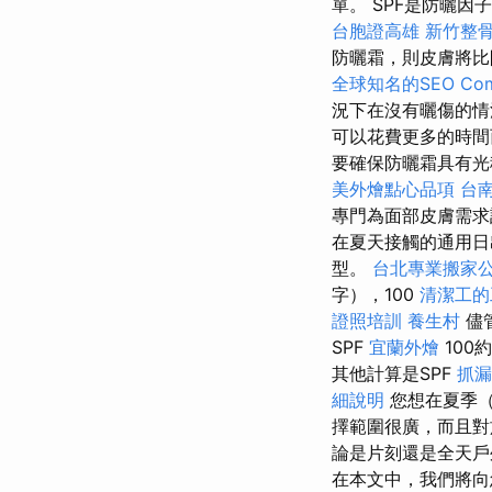
單。 SPF是防曬
台胞證高雄
新竹整
防曬霜，則皮膚將比
全球知名的SEO Co
況下在沒有曬傷的情
可以花費更多的時
要確保防曬霜具有光
美外燴點心品項
台
專門為面部皮膚需求
在夏天接觸的通用日
型。
台北專業搬家
字），100
清潔工的
證照培訓
養生村
儘管
SPF
宜蘭外燴
100
其他計算是SPF
抓漏
細說明
您想在夏季
擇範圍很廣，而且對
論是片刻還是全天戶
在本文中，我們將向