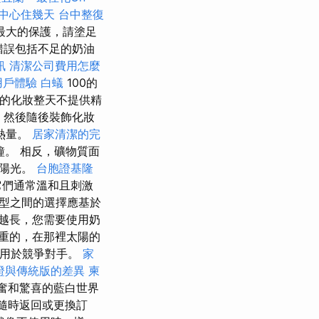
中心住幾天
台中整復
最大的保護，請塗足
錯誤包括不足的奶油
訊
清潔公司費用怎麼
用戶體驗
白蟻
100的
F的化妝整天不提供精
，然後隨後裝飾化妝
熱量。
居家清潔的完
鐘。 相反，礦物質面
的陽光。
台胞證基隆
它們通常溫和且刺激
型之間的選擇應基於
越長，您需要使用奶
重的，在那裡太陽的
碳用於競爭對手。
家
證與傳統版的差異
柬
a興奮和驚喜的藍白世界
隨時返回或更換訂