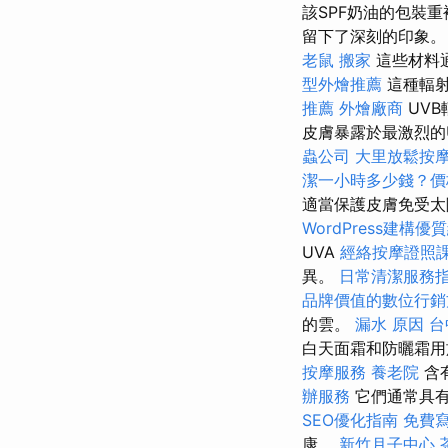
該SPF奶油的包裝
留下了深刻的印象。
老鼠
搬家
這些材料
型外燴推薦
這種輻射
推薦
外燴廠商
UV
皮膚暴露於最激烈的
蟲公司
大里放鬆按
潔一小時多少錢？
適當保護皮膚免受太
WordPress建構優
UVA
經絡按摩證照
異。
日常清潔服務
品牌價值的數位行銷
的雲。
漏水 原因
台
白天面霜和防曬霜用
按摩服務
養老院
含
辦服務
它們通常具有
SEO優化指南
免費
康。
新竹月子中心