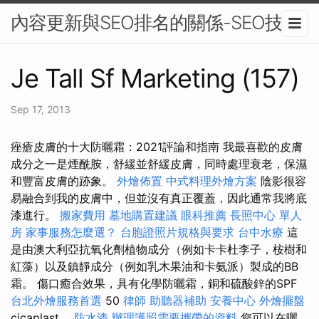
內容更新與SEO排名的關係-SEO技術
Je Tall Sf Marketing (157)
Sep 17, 2013
痤瘡皮膚的十大防曬霜：2021評論和指南 我最喜歡的皮膚
成分之一是煙酰胺，舒緩並舒緩皮膚，同時處理衰老，保濕
和豐富皮膚的跡象。
外燴佈置
中式料理外燴方案
陰影很容
易融合到我的皮膚中，但並沒有真正覆蓋，因此通常我將底
漆進行。
搬家費用
墓地購置建議
眼科推薦
長照中心 單人
房
家事服務怎麼選？
台胞證照片規格與要求
台中水療
這
是由澳大利亞抗氧化劑植物成分（例如卡卡杜李子，桉樹和
紅藻）以及鎮靜成分（例如乳木果油和卡氨派）製成的BB
霜。 傷口癒合效果，具有化學防曬霜，銅和硫酸鋅的SPF
台北外燴服務首選
50
律師
助聽器補助
安養中心
外燴擺盤
cicaplast。
防水漆
辦理護照需要攜帶的資料
您可以在曬