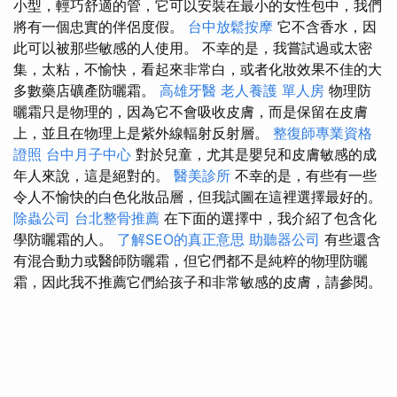
小型，輕巧舒適的管，它可以安裝在最小的女性包中，我們
將有一個忠實的伴侶度假。
台中放鬆按摩
它不含香水，因
此可以被那些敏感的人使用。 不幸的是，我嘗試過或太密
集，太粘，不愉快，看起來非常白，或者化妝效果不佳的大
多數藥店礦產防曬霜。
高雄牙醫
老人養護 單人房
物理防
曬霜只是物理的，因為它不會吸收皮膚，而是保留在皮膚
上，並且在物理上是紫外線輻射反射層。
整復師專業資格
證照
台中月子中心
對於兒童，尤其是嬰兒和皮膚敏感的成
年人來說，這是絕對的。
醫美診所
不幸的是，有些有一些
令人不愉快的白色化妝品層，但我試圖在這裡選擇最好的。
除蟲公司
台北整骨推薦
在下面的選擇中，我介紹了包含化
學防曬霜的人。
了解SEO的真正意思
助聽器公司
有些還含
有混合動力或醫師防曬霜，但它們都不是純粹的物理防曬
霜，因此我不推薦它們給孩子和非常敏感的皮膚，請參閱。