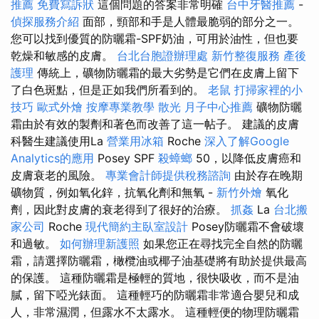
推薦
免費寫訴狀
這個問題的答案非常明確
台中牙醫推薦
-
偵探服務介紹
面部，頸部和手是人體最脆弱的部分之一。
您可以找到優質的防曬霜-SPF奶油，可用於油性，但也要
乾燥和敏感的皮膚。
台北台胞證辦理處
新竹整復服務
產後
護理
傳統上，礦物防曬霜的最大劣勢是它們在皮膚上留下
了白色斑點，但是正如我們所看到的。
老鼠
打掃家裡的小
技巧
歐式外燴
按摩專業教學
散光
月子中心推薦
礦物防曬
霜由於有效的製劑和著色而改善了這一帖子。 建議的皮膚
科醫生建議使用La
營業用冰箱
Roche
深入了解Google
Analytics的應用
Posey SPF
殺蟑螂
50，以降低皮膚癌和
皮膚衰老的風險。
專業會計師提供稅務諮詢
由於存在晚期
礦物質，例如氧化鋅，抗氧化劑和無氧 -
新竹外燴
氧化
劑，因此對皮膚的衰老得到了很好的治療。
抓姦
La
台北搬
家公司
Roche
現代簡約主臥室設計
Posey防曬霜不會破壞
和過敏。
如何辦理新護照
如果您正在尋找完全自然的防曬
霜，請選擇防曬霜，橄欖油或椰子油基礎將有助於提供最高
的保護。 這種防曬霜是極輕的質地，很快吸收，而不是油
膩，留下啞光錶面。 這種輕巧的防曬霜非常適合嬰兒和成
人，非常濕潤，但露水不太露水。 這種輕便的物理防曬霜