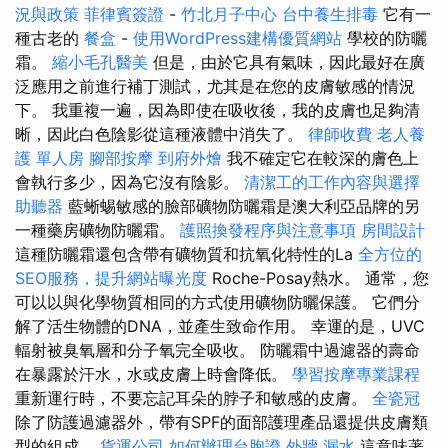
況與政策
菲律賓簽證
-
竹北月子中心
台中養生排毒
它有一
種古老的
餐盒
-
使用WordPress建構優質網站
學校的防曬
霜。
縮小毛孔醫美
但是，由於它具有氣味，因此最好在廣
泛應用之前進行補丁測試，尤其是在您的皮膚敏感的情況
下。 我重複一遍，因為即使在吸收後，我的皮膚也足夠清
晰，因此白色陰影從這種液體中消失了。
律師收費
老人養
護 單人房
腳部按摩
到府外燴
我不確定它在較深的膚色上
會執行多少，因為它沒有陰影。
清潔工的工作內容與選擇
助聽器
藍蜥蜴敏感的臉部礦物防曬霜是澳大利亞品牌的另
一種藥房礦物防曬霜。
護照換發程序與注意事項
房間設計
這種防曬霜還包含帶有礦物質和抗氧化特性的La
全方位的
SEO服務，提升網站曝光度
Roche-Posay熱水。 通常，您
可以以與化學物質相同的方式使用礦物防曬保護。 它們分
解了活生物體的DNA，並產生致命作用。 幸運的是，UVC
輻射被臭氧層和分子氧完全吸收。 防曬霜中過濾器的壽命
在暴露於汗水，水或皮膚上時會降低。
學習按摩專業課程
重新運行時，不要忘記耳朵的脖子和敏感的皮膚。
全瓷冠
除了防護過濾器外，帶有SPF的面部護理產品還提供皮膚類
型的組成。
貨運公司
如何辦理台胞證
外牆 漏水
這意味著