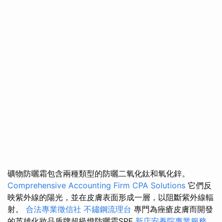
礦物防曬霜包含兩種類型的防曬二氧化鈦和氧化鋅。
Comprehensive Accounting Firm CPA Solutions
它們反
映紫外線的陽光，並在皮膚表面形成一層，以阻斷紫外線輻
射。
合法專業徵信社
不鏽鋼流理台
專門為痤瘡皮膚而開發
的英雄化妝品盾牌超級燈防曬霜SPF
新店安養院專業服務