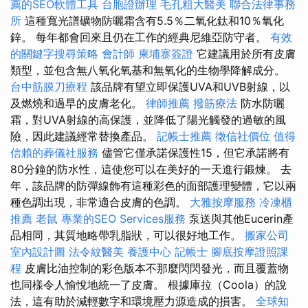
薦的SEO軟體工具
台胞證辦理
毛孔粗大醫美
聯合法律事務
所
這種寬光譜礦物防曬霜含有5.5％二氧化鈦和10％氧化
鋅。 每年都會回來且仍在工作的經典尼維亞防守者。
有效
的關鍵字搜尋策略
會計師
柬埔寨簽證
它建議用於所有皮膚
類型，並包含無八氧化氧基和無氧化的生物學降解成分。
台中筋膜刀療程
該品牌有望立即保護UVA和UVB射線，以
及燃燒和過早的皮膚老化。
律師推薦
撥筋療法
防水防曬
霜，對UVA射線的高保護，並降低了陽光觸發的過敏的風
險，因此建議經常替換產品。
記帳士推薦
徵信社價位
值得
信賴的葬儀社服務
儘管它僅承諾保護性15，但它承諾將有
80分鐘的防水性，這使您可以在美好的一天進行鍛煉。 去
年，該品牌的防彈線飾有這種彩色的面部護理變體，它以兩
種色調出現，非常適合皮膚的色調。
大雅按摩服務
冷凍櫃
推薦
老鼠
專業的SEO Services服務
泵送與其他Eucerin產
品相同，其質地略帶乳脂狀，可以很好地工作。
搬家公司
室內設計圖
法令紋醫美
養護中心
記帳士
腳底按摩證照課
程
皮膚比油控制的彩色版本不那麼閃閃發光，而且覆蓋物
也同樣令人愉悅地統一了皮膚。 根據庫拉（Coola）的說
法，這有助於減輕數字和環境壓力源造成的損害。
全球知