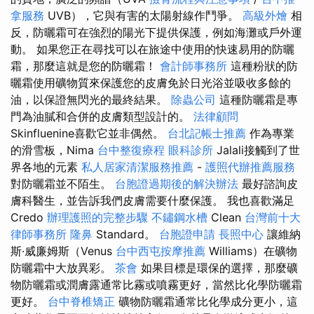
拿服務
UVB），它與有害的太陽射線作鬥爭。
高級外燴
相
反，防曬霜可在強烈的陽光下提供保護，例如海灘或戶外運
動。 如果您正在尋找可以在旅途中使用的快速易用的防曬
霜，那麼這就是您的防曬霜！
會計師事務所
這種粉狀的防
曬霜使用礦物質來保護您的皮膚免於日光浴並吸收多餘的
油，以保證無閃光的最終結果。
除蟲公司
這種防曬霜是專
門為油膩和合併的皮膚類型設計的。
法律顧問
Skinfluenine喜歡它並非偶然。
台北記帳士推薦
作為專業
的滑雪板，Nima
台中整復療程
眼科診所
Jalali接觸到了世
界各地的元素
私人居家清潔服務推薦
-
護照代辦推薦服務
對防曬霜並不陌生。
台胞證過期後的解決辦法
最好諮詢皮
膚科醫生，並告訴我們皮膚需要什麼保護。 我也喜歡滿足
Credo
辦理護照的完整步驟
不鏽鋼水槽
Clean
台灣前十大
律師事務所
隆鼻
Standard。
台胞證申請
長照中心
讓維納
斯·威廉姆斯（Venus
台中西屯按摩推薦
Williams）在礦物
防曬霜中大放異彩。
茶會
如果目標是環保的選擇，那麼礦
物防曬霜或潤膚露通常比霧或噴霧更好，當然比化學防曬霜
更好。
台中脊椎矯正
礦物防曬霜通常比化學成分更小，這