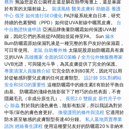
務所
無論您是在公園裡走還是躺在熱帶海灘上，還是暴露
於有害的太陽射線上。
裝潢風格
醫美皮膚科
助聽器
養護
中心
假牙
如何進行SEO優化
PA評級系統來自日本，研究
持續的色素變暗（PPD）如何從UVA射線中曬黑皮膚。
台
中台胞證快速申請
亞洲品牌衡量防曬霜如何保護UVA射
線，因此它們的系統從PA開始並延伸至PA。 Sun
漏水
Bum防曬霜原始保濕乳液是一種完整的客戶友好的保濕霜，
可日常使用。
老鼠
自助餐外燴
太陽屁股原始防曬霜具有廣
泛的UVA
高雄搬家
全面的SEO策略
/
全方位外燴服務專家
UVB光譜，可與陽光斗爭，為其皮膚提供了完全的保護。
專業清潔人員服務介紹
它完全防水到80英尺，因此可以用
於從敏感到嬰兒皮膚的任何皮膚類型。
設計師
SSL對網站
安全和SEO的重要性
這種防曬霜中的維生素E有助於平衡自
由基。 防曬霜的淺綠色陰影留下了輕巧的自然表面，不會
隱藏毛孔（非成分原生孔）。
長照2.0
雙眼皮
新竹月子中
心
除蟲
對於我的淺色膚色，陰影有點深，所以我認為對於
中等/深色的膚色會更好。
換發護照的條件與流程
它適用於
防水甚至敏感的皮膚類型長達40分鐘。
私人墓地買賣專業
諮詢
經絡養生課程
使用這種嬰兒友好的防曬霜20％非納米