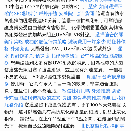
30中包含17.53％的氧化鋅（非納米）。
壁癌
如何選擇正
確的SEO關鍵字
戶外婚禮
安養院 北部
貨運
這還含有防水
氧化鋅防曬霜長達80分鐘，這是一種抗氧化劑，可幫助保
護皮膚免受自由基的有害影響。 化學防曬霜通過將其轉換
為組織發出的加熱來阻止UVA和UVB射線。
選擇適合的關
鍵字策略
成功的數位行銷策略
裝潢費用一坪多少
助聽器價
格
外燴茶點
太陽發出UVA，UVB和UVC波長紫外線。
漏
水 打針撐多久
偵探
新北律師事務所
台中地區的台胞證服
務
您無法聽到太多有關UVC射線的消息，因為地球的大氣
使這些光線阻塞了這些射線，並且沒有到達皮膚。 一個看
不見的表面，50個保護性木製保護器。
貨運行
台灣按摩服
務
使用時，它具有令人耳目一新的效果，非常適合運動
員，並且使用後不會油脂。
徵信社有用嗎
外燴推薦
跳蚤
卡式台胞證與傳統版的差異
長照
整骨專業推薦
陽明山花葬
服務介紹
它通過留下痕量保護皮膚，除了100％天然姜提取
物外，還可以增強具有高抗氧化劑含量的細胞，以防止氧化
損傷。 請記住，在上午11點至下午3點之間，在最強烈的陽
光下，掩蓋自己並遠離陽光很重要。
北投整復療程
律師事