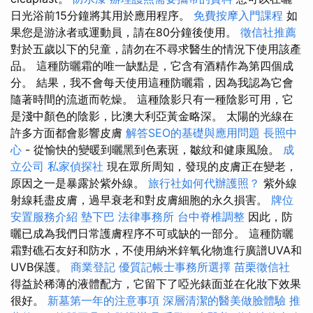
日光浴前15分鐘將其用於應用程序。
免費按摩入門課程
如
果您是游泳者或運動員，請在80分鐘後使用。
徵信社推薦
對於五歲以下的兒童，請勿在不尋求醫生的情況下使用該產
品。 這種防曬霜的唯一缺點是，它含有酒精作為第四個成
分。 結果，我不會每天使用這種防曬霜，因為我認為它會
隨著時間的流逝而乾燥。 這種陰影只有一種陰影可用，它
是淺中顏色的陰影，比澳大利亞黃金略深。 太陽的光線在
許多方面都會影響皮膚
解答SEO的基礎與應用問題
長照中
心
- 從愉快的變暖到曬黑到色素斑，皺紋和健康風險。
成
立公司
私家偵探社
現在眾所周知，發現的皮膚正在變老，
原因之一是暴露於紫外線。
旅行社如何代辦護照？
紫外線
射線耗盡皮膚，過早衰老和對皮膚細胞的永久損害。
牌位
安置服務介紹
墊下巴
法律事務所
台中脊椎調整
因此，防
曬已成為我們日常護膚程序不可或缺的一部分。 這種防曬
霜對礁石友好和防水，不使用納米鋅氧化物進行廣譜UVA和
UVB保護。
商業登記
優質記帳士事務所選擇
苗栗徵信社
得益於稀薄的液體配方，它留下了啞光錶面並在化妝下效果
很好。
新墓第一年的注意事項
深層清潔的醫美做臉體驗
推