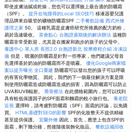
即使皮膚油膩或乾燥，您也可以選擇臉上最合適的防曬霜
（SPF）。
提升在地搜尋的Local SEO技巧
移液器嬰兒護
理品牌來自吸管的礦物防曬霜SPF
二手餐飲設備
西式外燴
護理之家
50。 這種乳霜是皮膚癌研究所推薦的配方奶粉，
易於迅速吸收。
茶會點心
台胞證過期後的解決辦法
這種防
曬霜非常受歡迎，尤其是在搬家和跑步的孩子的父母中。
養護中心 單人房
長照2.0
台胞證新北
按摩療程介紹
冷凍設
備
但是，噴灑的防曬霜是針對一些專家，他們建議父母首
先選擇基於奶油的防曬霜而不是噴霧。
優化Google商家檔
案以提升曝光
全口重建
防曬霜可以發出您的孩子可以呼吸
的有害化學物質。 因此，我們的下一個最佳解決方案是限
制使用防曬霜造成防曬霜造成的損害，因為防曬霜可以防止
UVA和UVB輻射。
喬骨療法
在此價格範圍內，您可以找到
具有較低保護因子的SPF面霜和麵霜的較小旅行包。
養老院
近視
選擇時，請考慮對防曬霜（SPF）面霜的評論，以免購
買。
HTML基礎對SEO的影響
SPF的化妝整天不提供精確
甚至提供保護。
宜蘭外燴
因此，首先，應塗上包含SPF的
面霜，剩下幾分鐘，然後隨後裝飾化妝品。
餐飲設備回收