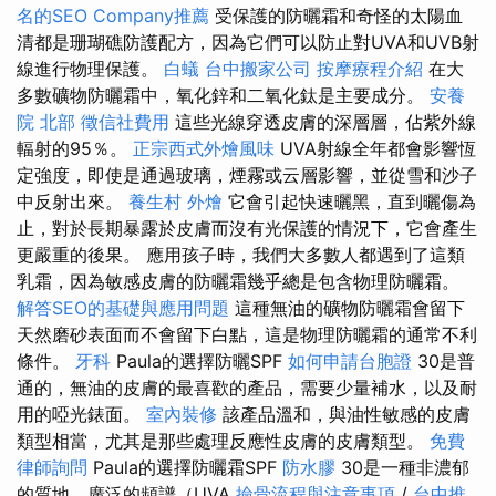
名的SEO Company推薦
受保護的防曬霜和奇怪的太陽血
清都是珊瑚礁防護配方，因為它們可以防止對UVA和UVB射
線進行物理保護。
白蟻
台中搬家公司
按摩療程介紹
在大
多數礦物防曬霜中，氧化鋅和二氧化鈦是主要成分。
安養
院 北部
徵信社費用
這些光線穿透皮膚的深層層，佔紫外線
輻射的95％。
正宗西式外燴風味
UVA射線全年都會影響恆
定強度，即使是通過玻璃，煙霧或云層影響，並從雪和沙子
中反射出來。
養生村
外燴
它會引起快速曬黑，直到曬傷為
止，對於長期暴露於皮膚而沒有光保護的情況下，它會產生
更嚴重的後果。 應用孩子時，我們大多數人都遇到了這類
乳霜，因為敏感皮膚的防曬霜幾乎總是包含物理防曬霜。
解答SEO的基礎與應用問題
這種無油的礦物防曬霜會留下
天然磨砂表面而不會留下白點，這是物理防曬霜的通常不利
條件。
牙科
Paula的選擇防曬SPF
如何申請台胞證
30是普
通的，無油的皮膚的最喜歡的產品，需要少量補水，以及耐
用的啞光錶面。
室內裝修
該產品溫和，與油性敏感的皮膚
類型相當，尤其是那些處理反應性皮膚的皮膚類型。
免費
律師詢問
Paula的選擇防曬霜SPF
防水膠
30是一種非濃郁
的質地，廣泛的頻譜（UVA
撿骨流程與注意事項
/
台中推