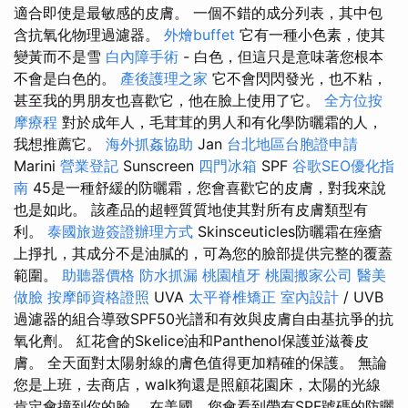
適合即使是最敏感的皮膚。 一個不錯的成分列表，其中包
含抗氧化物理過濾器。
外燴buffet
它有一種小色素，使其
變黃而不是雪
白內障手術
- 白色，但這只是意味著您根本
不會是白色的。
產後護理之家
它不會閃閃發光，也不粘，
甚至我的男朋友也喜歡它，他在臉上使用了它。
全方位按
摩療程
對於成年人，毛茸茸的男人和有化學防曬霜的人，
我想推薦它。
海外抓姦協助
Jan
台北地區台胞證申請
Marini
營業登記
Sunscreen
四門冰箱
SPF
谷歌SEO優化指
南
45是一種舒緩的防曬霜，您會喜歡它的皮膚，對我來說
也是如此。 該產品的超輕質質地使其對所有皮膚類型有
利。
泰國旅遊簽證辦理方式
Skinsceuticles防曬霜在痤瘡
上掙扎，其成分不是油膩的，可為您的臉部提供完整的覆蓋
範圍。
助聽器價格
防水抓漏
桃園植牙
桃園搬家公司
醫美
做臉
按摩師資格證照
UVA
太平脊椎矯正
室內設計
/ UVB
過濾器的組合導致SPF50光譜和有效與皮膚自由基抗爭的抗
氧化劑。 紅花會的Skelice油和Panthenol保護並滋養皮
膚。 全天面對太陽射線的膚色值得更加精確的保護。 無論
您是上班，去商店，walk狗還是照顧花園床，太陽的光線
肯定會撞到你的臉。 在美國，您會看到帶有SPF號碼的防曬