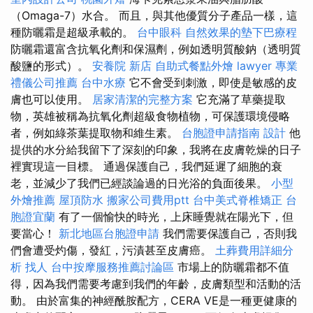
（Omaga-7）水合。 而且，與其他優質分子產品一樣，這
種防曬霜是超級承載的。
台中眼科
自然效果的墊下巴療程
防曬霜還富含抗氧化劑和保濕劑，例如透明質酸鈉（透明質
酸鹽的形式）。
安養院 新店
自助式餐點外燴
lawyer
專業
禮儀公司推薦
台中水療
它不會受到刺激，即使是敏感的皮
膚也可以使用。
居家清潔的完整方案
它充滿了草藥提取
物，英雄被稱為抗氧化劑超級食物植物，可保護環境侵略
者，例如綠茶葉提取物和維生素。
台胞證申請指南
設計
他
提供的水分給我留下了深刻的印象，我將在皮膚乾燥的日子
裡實現這一目標。 通過保護自己，我們延遲了細胞的衰
老，並減少了我們已經談論過的日光浴的負面後果。
小型
外燴推薦
屋頂防水
搬家公司費用ptt
台中美式脊椎矯正
台
胞證宜蘭
有了一個愉快的時光，上床睡覺就在陽光下，但
要當心！
新北地區台胞證申請
我們需要保護自己，否則我
們會遭受灼傷，發紅，污漬甚至皮膚癌。
土葬費用詳細分
析
找人
台中按摩服務推薦討論區
市場上的防曬霜都不值
得，因為我們需要考慮到我們的年齡，皮膚類型和活動的活
動。 由於富集的神經酰胺配方，CERA VE是一種更健康的