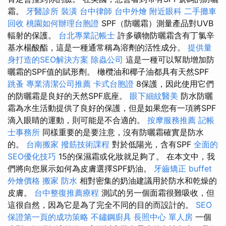
霜。
牙醫診所
裝潢
台中律師
台中外燴
附近眼科
二手攤車
回收
桃園如何辦理台胞證
SPF（防曬霜）測量產品對UVB
輻射的保護。
台北專業記帳士
許多礦物防曬霜含有丁氯辛
基水楊酸酯，這是一種通常稱為溶劑的活性成分。
提供量
身打造的SEO解決方案
除蟲公司
這是一種可以幫助增加防
曬霜的SPF值的賦形劑。 橄欖油和椰子油都具有天然SPF
跳蚤
專業清潔公司推薦
卡式台胞證
8保護，因此使用它們
的防曬霜是良好的天然SPF底座。
眼下細紋醫美
防水防曬
霜為水生活動提供了良好的保護，但是如果您有一項將SPF
滴入眼睛的運動，則可能是不合適的。
按摩服務推薦
記帳
士事務所
同樣重要的是要注意，沒有防曬霜確實是防水
的。
台南搬家
撥筋技術課程
對於低陽光，含有SPF
全面的
SEO優化技巧
15的保濕霜或化妝就足夠了。 在本文中，我
們將向您展示如何為皮膚選擇SPF奶油。
牙齒矯正
buffet
外燴價格
搬家
防水
相對密集的奶油建議用於防水和乾燥的
皮膚。
台中整復推薦療程
測試的另一個面霜很難吸收，但
這很自然，因為它是為了完全不同的目的而設計的。
SEO
保證第一頁的成功策略
不鏽鋼廚具
長照中心 單人房
一個