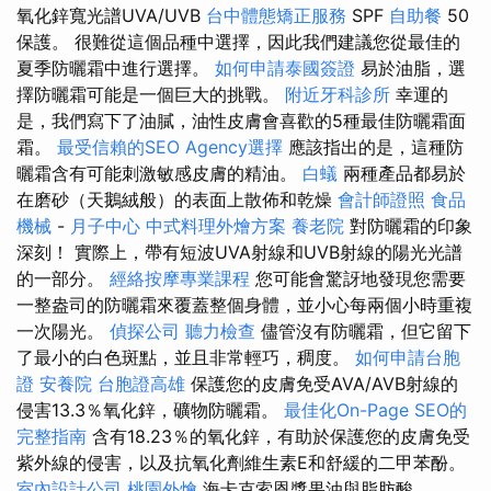
氧化鋅寬光譜UVA/UVB
台中體態矯正服務
SPF
自助餐
50
保護。 很難從這個品種中選擇，因此我們建議您從最佳的
夏季防曬霜中進行選擇。
如何申請泰國簽證
易於油脂，選
擇防曬霜可能是一個巨大的挑戰。
附近牙科診所
幸運的
是，我們寫下了油膩，油性皮膚會喜歡的5種最佳防曬霜面
霜。
最受信賴的SEO Agency選擇
應該指出的是，這種防
曬霜含有可能刺激敏感皮膚的精油。
白蟻
兩種產品都易於
在磨砂（天鵝絨般）的表面上散佈和乾燥
會計師證照
食品
機械
-
月子中心
中式料理外燴方案
養老院
對防曬霜的印象
深刻！ 實際上，帶有短波UVA射線和UVB射線的陽光光譜
的一部分。
經絡按摩專業課程
您可能會驚訝地發現您需要
一整盎司的防曬霜來覆蓋整個身體，並小心每兩個小時重複
一次陽光。
偵探公司
聽力檢查
儘管沒有防曬霜，但它留下
了最小的白色斑點，並且非常輕巧，稠度。
如何申請台胞
證
安養院
台胞證高雄
保護您的皮膚免受AVA/AVB射線的
侵害13.3％氧化鋅，礦物防曬霜。
最佳化On-Page SEO的
完整指南
含有18.23％的氧化鋅，有助於保護您的皮膚免受
紫外線的侵害，以及抗氧化劑維生素E和舒緩的二甲苯酚。
室內設計公司
桃園外燴
海卡克索恩漿果油與脂肪酸