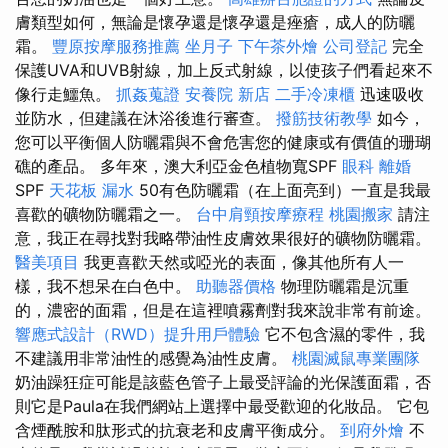
膚類型如何，無論是懷孕還是懷孕還是痤瘡，成人的防曬
霜。
豐原按摩服務推薦
坐月子
下午茶外燴
公司登記
完全
保護UVA和UVB射線，加上反式射線，以使孩子們看起來不
像行走鱷魚。
抓姦蒐證
安養院 新店
二手冷凍櫃
迅速吸收
並防水，但建議在沐浴後進行審查。
撥筋技術教學
如今，
您可以平衡個人防曬霜與不會危害您的健康或有價值的珊瑚
礁的產品。 多年來，澳大利亞金色植物寬SPF
眼科
離婚
SPF
天花板 漏水
50有色防曬霜（在上面亮到）一直是我最
喜歡的礦物防曬霜之一。
台中肩頸按摩療程
桃園搬家
請注
意，我正在尋找對我略帶油性皮膚效果很好的礦物防曬霜。
醫美項目
我更喜歡天然或啞光的表面，像其他所有人一
樣，我不想呆在白色中。
助聽器價格
物理防曬霜是沉重
的，濃密的面霜，但是在這裡噴霧劑對我來說非常有前途。
響應式設計（RWD）提升用戶體驗
它不包含濕的零件，我
不建議用非常油性的感覺為油性皮膚。
桃園滅鼠專業團隊
奶油躁狂症可能是該藍色管子上最受評論的光保護面霜，否
則它是Paula在我們網站上選擇中最受歡迎的化妝品。 它包
含煙酰胺和肽形式的抗衰老和皮膚平衡成分。
到府外燴
不