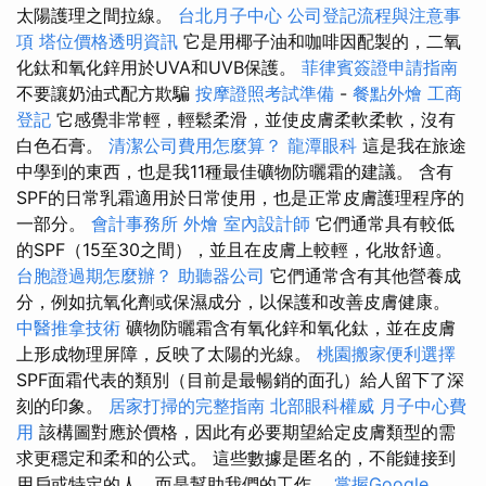
太陽護理之間拉線。
台北月子中心
公司登記流程與注意事
項
塔位價格透明資訊
它是用椰子油和咖啡因配製的，二氧
化鈦和氧化鋅用於UVA和UVB保護。
菲律賓簽證申請指南
不要讓奶油式配方欺騙
按摩證照考試準備
-
餐點外燴
工商
登記
它感覺非常輕，輕鬆柔滑，並使皮膚柔軟柔軟，沒有
白色石膏。
清潔公司費用怎麼算？
龍潭眼科
這是我在旅途
中學到的東西，也是我11種最佳礦物防曬霜的建議。 含有
SPF的日常乳霜適用於日常使用，也是正常皮膚護理程序的
一部分。
會計事務所
外燴
室內設計師
它們通常具有較低
的SPF（15至30之間），並且在皮膚上較輕，化妝舒適。
台胞證過期怎麼辦？
助聽器公司
它們通常含有其他營養成
分，例如抗氧化劑或保濕成分，以保護和改善皮膚健康。
中醫推拿技術
礦物防曬霜含有氧化鋅和氧化鈦，並在皮膚
上形成物理屏障，反映了太陽的光線。
桃園搬家便利選擇
SPF面霜代表的類別（目前是最暢銷的面孔）給人留下了深
刻的印象。
居家打掃的完整指南
北部眼科權威
月子中心費
用
該構圖對應於價格，因此有必要期望給定皮膚類型的需
求更穩定和柔和的公式。 這些數據是匿名的，不能鏈接到
用戶或特定的人，而是幫助我們的工作。
掌握Google