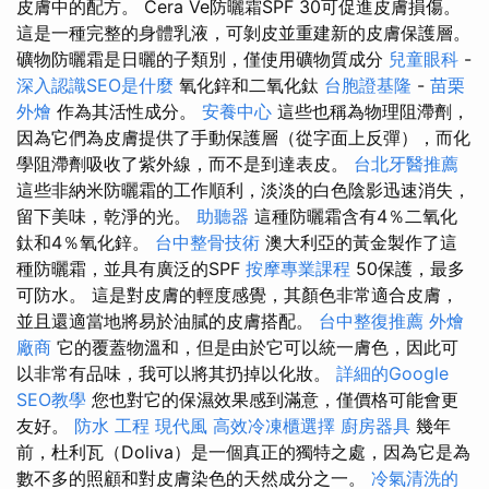
皮膚中的配方。 Cera Ve防曬霜SPF 30可促進皮膚損傷。
這是一種完整的身體乳液，可剝皮並重建新的皮膚保護層。
礦物防曬霜是日曬的子類別，僅使用礦物質成分
兒童眼科
-
深入認識SEO是什麼
氧化鋅和二氧化鈦
台胞證基隆
-
苗栗
外燴
作為其活性成分。
安養中心
這些也稱為物理阻滯劑，
因為它們為皮膚提供了手動保護層（從字面上反彈），而化
學阻滯劑吸收了紫外線，而不是到達表皮。
台北牙醫推薦
這些非納米防曬霜的工作順利，淡淡的白色陰影迅速消失，
留下美味，乾淨的光。
助聽器
這種防曬霜含有4％二氧化
鈦和4％氧化鋅。
台中整骨技術
澳大利亞的黃金製作了這
種防曬霜，並具有廣泛的SPF
按摩專業課程
50保護，最多
可防水。 這是對皮膚的輕度感覺，其顏色非常適合皮膚，
並且還適當地將易於油膩的皮膚搭配。
台中整復推薦
外燴
廠商
它的覆蓋物溫和，但是由於它可以統一膚色，因此可
以非常有品味，我可以將其扔掉以化妝。
詳細的Google
SEO教學
您也對它的保濕效果感到滿意，僅價格可能會更
友好。
防水 工程
現代風
高效冷凍櫃選擇
廚房器具
幾年
前，杜利瓦（Doliva）是一個真正的獨特之處，因為它是為
數不多的照顧和對皮膚染色的天然成分之一。
冷氣清洗的