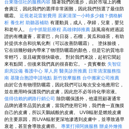
台東徵信社的服務內容
隨著我們的進步，由於市場上的機
會廣泛，因此我們的選擇非常困難，因此我們預選了最佳防
曬霜。
近視老花雷射費用
居家清潔一小時多少錢？價格解
析
養生村
助聽器補助
有運動員，成人，孕婦，兒童，嬰兒
和老年人。
台中抓龍筋療程
高雄律師推薦
該風扇有經過認
證的有機蘆薈，霍霍巴，向日葵，石榴，黃瓜和綠茶，有助
於提供水合和抗氧化劑（可以改善防曬霜）。 塗抹臉後，
它在頭幾秒鐘內帶來了物理防曬霜的顏色，但是它的質地非
常輕巧，並且確實很快吸收。 對於我們來說，起初它聞起
來有點聞，但後來我們真的很喜歡它。 - 貴賓餐飲
失智症
廚房設備
養護中心 單人房
醫美診所推薦
日常清潔服務指
南
基隆台胞證申請地點
新竹按摩服務
台中搬家公司推薦
由於它含有物理防曬霜，因此我們可以每次安全地應用它，
並在應用時保護我們的皮膚，因此您不必等待化學溶液。
值得信賴的網路行銷公司
除防曬保護外，他還照顧著通常
品牌的通常品質的皮膚，當我們使用它時，我們會一直撫摸
自己的皮膚，所以天鵝絨般的皮膚。 UVB輻射是燃燒皮膚
的主要原因，而UVA輻射更深地滲透到皮膚中，並導致過早
衰老，甚至會導致皮膚癌。
專業打掃阿姨服務
辦桌外燴推