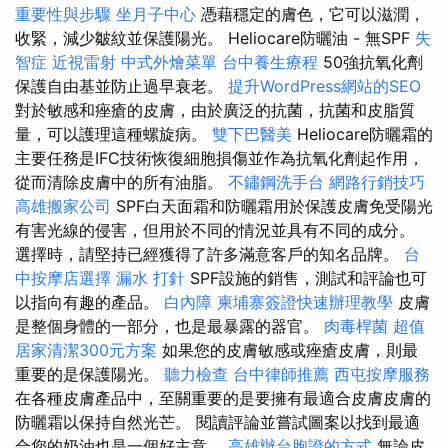
重要性與步驟
坐月子中心
憑藉穩定的膚色，它可以滋潤，
收緊，減少皺紋並保護陽光。 Heliocare防曬油 - 無SPF
失
智症
近視雷射
中式外燴菜單
台中養生療程
50強抗氧化劑
保護自由基並防止過早衰老。
提升WordPress網站的SEO
對於敏感和痤瘡的皮膚，由於廣泛的抗菌，抗菌和皮脂質
量，可以護理這種螺旋病。
雙下巴醫美
Heliocare防曬霜的
主要任務是IFC技術恢復細胞損傷並作為抗氧化劑起作用，
從而清除皮膚中的所有油脂。
不鏽鋼洗手台
網路行銷技巧
高雄搬家公司
SPF白天面霜和防曬霜用於保護皮膚免受陽光
有害光線的侵害，但用於不同的情況並具有不同的成分。
選擇時，請堅持已經獲得了許多滿意客戶的知名品牌。
台
中按摩店選擇
漏水 打針
SPF設施的銷售，測試和評論也可
以指向有趣的產品。
白內障
柬埔寨簽證快速辦理教學
皮膚
是整個身體的一部分，也是最暴露的器官。
肉毒桿菌
超值
居家清潔300元方案
如果您的皮膚敏感或痤瘡皮膚，則最
重要的是保護陽光。
聽力檢查
台中律師推薦
西屯按摩服務
在各種皮膚產品中，至關重要的是要擁有最適合皮膚皮膚的
防曬霜以保持自然光芒。 閱讀評論並嘗試圖案以找到最適
合您的奶油也是一個好主意。
高雄辦台胞證的方式
無論皮