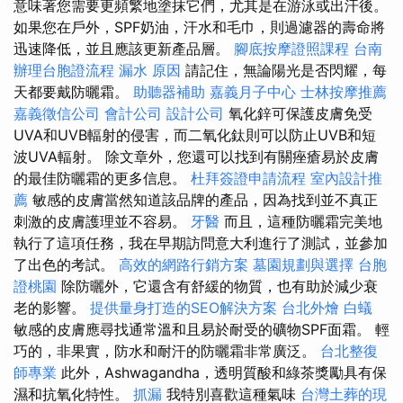
意味著您需要更頻繁地塗抹它們，尤其是在游泳或出汗後。
如果您在戶外，SPF奶油，汗水和毛巾，則過濾器的壽命將
迅速降低，並且應該更新產品層。
腳底按摩證照課程
台南
辦理台胞證流程
漏水 原因
請記住，無論陽光是否閃耀，每
天都要戴防曬霜。
助聽器補助
嘉義月子中心
士林按摩推薦
嘉義徵信公司
會計公司
設計公司
氧化鋅可保護皮膚免受
UVA和UVB輻射的侵害，而二氧化鈦則可以防止UVB和短
波UVA輻射。 除文章外，您還可以找到有關痤瘡易於皮膚
的最佳防曬霜的更多信息。
杜拜簽證申請流程
室內設計推
薦
敏感的皮膚當然知道該品牌的產品，因為找到並不真正
刺激的皮膚護理並不容易。
牙醫
而且，這種防曬霜完美地
執行了這項任務，我在早期訪問意大利進行了測試，並參加
了出色的考試。
高效的網路行銷方案
墓園規劃與選擇
台胞
證桃園
除防曬外，它還含有舒緩的物質，也有助於減少衰
老的影響。
提供量身打造的SEO解決方案
台北外燴
白蟻
敏感的皮膚應尋找通常溫和且易於耐受的礦物SPF面霜。 輕
巧的，非果實，防水和耐汗的防曬霜非常廣泛。
台北整復
師專業
此外，Ashwagandha，透明質酸和綠茶獎勵具有保
濕和抗氧化特性。
抓漏
我特別喜歡這種氣味
台灣土葬的現