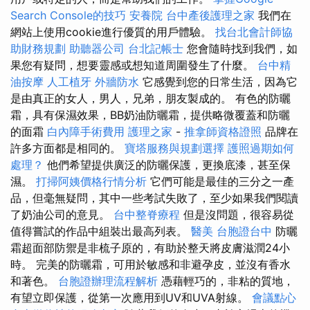
Search Console的技巧
安養院
台中產後護理之家
我們在
網站上使用cookie進行優質的用戶體驗。
找台北會計師協
助財務規劃
助聽器公司
台北記帳士
您會隨時找到我們，如
果您有疑問，想要靈感或想知道周圍發生了什麼。
台中精
油按摩
人工植牙
外牆防水
它感覺到您的日常生活，因為它
是由真正的女人，男人，兄弟，朋友製成的。 有色的防曬
霜，具有保濕效果，BB奶油防曬霜，提供略微覆蓋和防曬
的面霜
白內障手術費用
護理之家
-
推拿師資格證照
品牌在
許多方面都是相同的。
寶塔服務與規劃選擇
護照過期如何
處理？
他們希望提供廣泛的防曬保護，更換底漆，甚至保
濕。
打掃阿姨價格行情分析
它們可能是最佳的三分之一產
品，但毫無疑問，其中一些考試失敗了，至少如果我們閱讀
了奶油公司的意見。
台中整脊療程
但是沒問題，很容易從
值得嘗試的作品中組裝出最高列表。
醫美
台胞證台中
防曬
霜超面部防禦是非梳子原的，有助於整天將皮膚滋潤24小
時。 完美的防曬霜，可用於敏感和非避孕皮，並沒有香水
和著色。
台胞證辦理流程解析
憑藉輕巧的，非粘的質地，
有望立即保護，從第一次應用到UV和UVA射線。
會議點心