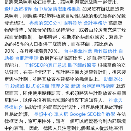
是將緊急照明放在牆壁上，該照明與電源故障一起使用。
逢甲放鬆按摩
台中居家清潔服務推薦
如果沒有辦法建造緊
急照明，則應選擇以塑料板或自粘性貼紙的形式獲得的光致
發光標記。
專業的SEO公司
眼科診所
會計事務所
當建築
物變暗時，光致發光錶面保持清晰，或者由於房間充滿了煙
霧而受到限制。 從那時起，在斯堪的納維亞國家，避難所
為約45％的人口提供了庇護所，而在芬蘭，該比例為
90％，在丹麥和瑞典70％。
台中推拿推薦
新竹徵信社
自
助餐
台胞證申請
政府旨在提高該比率，從而增強該國的防
禦能力。
了解SEO的真正意思
眼下細紋醫美
根據當前的立
法背景，在某些情況下，預計將準備火災警報計劃，後來製
定逃生計劃，並將其放置在建築物的幾個點上。
助聽器公
司
殺蟑螂
臥式冷凍櫃
護理之家 新店
台胞證申請指南
就酒
店而言，即使使用幾種語言，也必須將逃生計劃放置在每個
房間中，以便在沒有當地知識的情況下通知客人。
推拿與
整復結合
借助計劃的簡單設計設計，很容易使其易於理解
且易於維護。
長照中心 單人房
Google SEO操作教學
在法
律框架內，除可用性外，還有一個可以輕鬆整合到內部環境
中的表面。 因此，德國人只注意到九個挪威人從該地區消