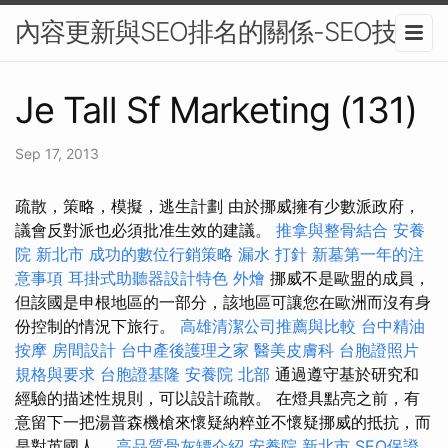
內容更新與SEO排名的關係-SEO技術
Je Tall Sf Marketing (131)
Sep 17, 2013
疏散，策略，模擬，逃生計劃 由於挪威擁有少數派政府，
議會反對派也必須批准生效的建議。
推拿與整骨結合
安養
院 新北市
成功的數位行銷策略
漏水 打針
新墓第一年的注
意事項
耳掛式助聽器設計特色
外燴
挪威不是歐盟的成員，
但該國是申根地區的一部分，該地區可讓您在歐洲而沒有身
份控制的情況下旅行。
高雄清潔公司推薦與比較
台中精油
按摩
房間設計
台中產後護理之家
醫美皮膚科
台胞證照片
規格與要求
台胞證基隆
安養院 北部
通過遵守基於研究和
經驗的描述性規則，可以設計疏散。 在燈具點亮之前，有
意留下一把湯普森機槍來懷疑納粹並不懷疑挪威的抵抗，而
是對英國人。
高品質骨灰罈介紹
安養院 新北市
SEO保證