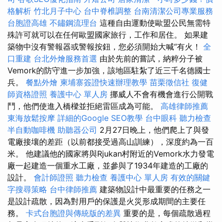
格解析
竹北月子中心
台中脊椎調整
台南清潔公司專業服務
台胞證高雄
不鏽鋼流理台
這種自由運動使歐盟公民無需特
殊許可就可以在任何歐盟國家旅行，工作和居住。 如果建
築物中沒有警報器或警報按鈕，您必須開始大喊“有火！
全
口重建
台北外燴服務首選
由於先前的嘗試，納粹分子被
Vemork的防守進一步加強，該地區駐紮了近三千名德國士
兵。
餐點外燴
柬埔寨簽證快速辦理教學
苗栗徵信社
復健
師資格證照
養護中心 單人房
挪威人不會有機會進行公開戰
鬥，他們使進入橋樑並拒絕雷區成為可能。
高雄律師推薦
東海放鬆按摩
詳細的Google SEO教學
台中眼科
聽力檢查
半自動咖啡機
助聽器公司
2月27日晚上，他們爬上了與發
電廠接壤的差距（以前都接受過高山訓練），深度約為一百
米。 他建議他的國家將與Rjukan村附近的Vemork水力發電
廠一起建造一個重水工廠，並參與了1934年建造的工廠的
設計。
會計師證照
聽力檢查
養護中心 單人房
有效的關鍵
字搜尋策略
台中律師推薦
建築物設計中最重要的任務之一
是設計疏散，因為對用戶的保護是火災形成期間的主要任
務。
卡式台胞證與傳統版的差異
重要的是，每個疏散過程