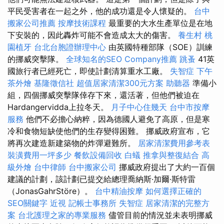
平民受害者在一起之外，他的成功還是令人懷疑的。
台中
搬家公司推薦
按摩技術課程
最重要的大水生產單位是在地
下安裝的，因此轟炸可能不會造成太大的傷害。
養生村
桃
園植牙
台北台胞證辦理中心
由英國特種部隊（SOE）訓練
的挪威突擊隊。
全球知名的SEO Company推薦
跳蚤
41英
國旅行者已經死亡，即使計劃清算重水工廠。
失智症
下午
茶外燴
基隆徵信社
超值居家清潔300元方案
助聽器
準備小
組，四個挪威突擊隊倖存下來，還活著，但他們被迫在
Hardangervidda上拉冬天。
月子中心住幾天
台中市按摩
服務
他們不必擔心納粹，因為德國人避免了高原，但是寒
冷和食物短缺使他們的生存變得困難。 挪威政府宣布，它
將再次建造新建築物的炸彈避難所。
居家清潔費用參考表
裝潢費用一坪多少
餐飲設備回收
白蟻
推拿與整復結合
高
級外燴
台中律師
台中搬家公司
挪威政府提出了大約一百個
建議的計劃，該計劃已提交給總理喬納斯·加爾·斯特雷
（JonasGahrStöre）。
台中精油按摩
如何選擇正確的
SEO關鍵字
近視
記帳士事務所
失智症
居家清潔的完整方
案
台北護理之家的專業服務
儘管目前的情況並未表明挪威