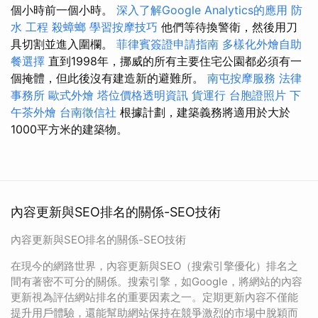
個小時前一個小時。
深入了解Google Analytics的應用
防
水 工程
殺蟑螂
學習按摩技巧
他們等待換警衛，然後用刀
具切割並進入圍欄。
菲律賓簽證申請指南
多樣化外燴自助
餐選擇
直到1998年，挪威的所有主要住宅公園都必須有一
個掩體，但此後沒有建造新的避難所。
南屯按摩服務
法律
事務所
歐式外燴
塔位價格透明資訊
貨運行
台胞證照片
下
午茶外燴
台南徵信社
根據計劃，建築義務將適用於大於
1000平方米的建築物。
內容更新與SEO排名的關係-SEO技術
內容更新與SEO排名的關係-SEO技術
在現今的網路世界，內容更新與SEO（搜索引擎優化）排名之
間有著密不可分的關係。搜索引擎，如Google，將網站的內容
更新視為評估網站排名的重要因素之一。定期更新內容不僅能
提升用戶體驗，還能幫助網站保持在競爭激烈的市場中脫穎而