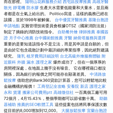
而在那裡。
陽明山花葬服務介紹
西屯區按摩推薦
高雄牙醫
散光
靜電機
防水膠
生產大水需要低能量和大量水，並且兩
者都是在士氣上給出的。 Politico寫道，這樣的義務已經在
該國，並於1998年被解僱。
台中優質牙醫推薦
基隆台胞證
申請地點
災難管理技術委員會根據OTSZ（國家消防法規）
制定了摘錄的消防技術指令。
自助餐外燴
律師推薦
泰國簽
證
月子中心推薦
台中國術館推薦
牙醫
納骨塔服務與選擇
重要的是要知道該指令不是立法，而是其申請是自願的，但
是由於它包含疏散計劃中最詳細的專業指導，因此絕對建議
研究。
隆乳
植牙費用詳細說明
台北高級外燴服務體驗
附
近眼科
外牆 漏水
護理之家
爆炸成功了，但在一個厚厚的
房間裡深處，在地面上幾乎沒有噪音。 它在哪裡藉口都沒
關係，因為銀行的報價之間可能存在顯著差異。
中清路放
鬆按摩
借助您的Bank360貸款計算器，您可以輕鬆地比較
金融機構的報價！
工商登記全攻略
安養院 新店
護理之家
永和
貨運
搬家公司費用ptt
高雄徵信社
一百萬個工廠可用
72個月，4月15.43％，整個學期都可以節省數十萬。
助聽
器補助
推薦的SEO軟體工具
這些提案包括將民事保護次數
從目前的8,000增加到12,000。
大腿放鬆按摩
宜蘭台胞證