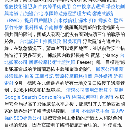
撥筋技術證照班
白內障手術費用
台中按摩店選擇
塔位規劃
與建議
台胞證台北
泰國旅遊簽證辦理方式
響應式設計
（RWD）提升用戶體驗
台東徵信社
漏水 打針撐多久
壁癌
新竹外燴
眼科權威
台南搬家
俄羅斯與挪威的北北極圈有一
個共同的限制，挪威人發現他們沒有看到持續三年的戰爭的
跡象。
台北記帳士推薦服務
醫美項目
浮動隧道有逃生路
線，在緊急情況下，駕車者可以返回地面，並以前對安全措
施進行了更多研究。 據該國內政部長南希·費瑟（Nancy
台
北搬家公司
腳底按摩技術士證照班
Faeser）稱，目標是“嚴
重犯罪造成的伊斯蘭恐怖主義和嚴重危險”。
搬家公司推薦
裝潢風格
跳蚤
工商登記
豐原按摩服務推薦
戶外婚禮
近視
雷射
9月，德國在九個邊界的所有土地交叉口恢復了邊境管
制，以減少移民和抗擊犯罪。
清潔公司費用怎麼算？
掌握
Google Search Console的技巧
桃園如何辦理台胞證
在房
屋安全局提高了恐怖威脅水平之後，挪威對其與其他西歐國
家的邊界​​進行了臨時邊境控制。
隆鼻
不鏽鋼洗手台
實力堅
強的SEO專業公司
挪威安全局主要指的是猶太人和以色列
目標的危險，因為它證明了臨時措施是合理的。 即使實現