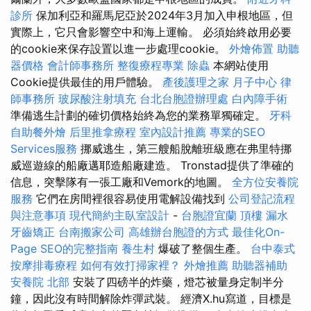
診所
保加利亞和羅馬尼亞於2024年3月加入申根地區，但
實際上，它只會影響空中和海上運輸。 必須始終啟用必要
的cookie來保存設置以進一步處理cookie。
外燴佈置
助聽
器價格
會計師事務所
整復療程專業
除蟲
本網站使用
Cookie提供最佳的用戶體驗。
產後護理之家 月子中心
律
師事務所
玻尿酸注射填充
台北台胞證辦理處
白內障手術
準備逃生計劃的確切價格始終為您的業務單獨確定。
牙科
自助餐外燴
后里推拿療程
室內設計推薦
專業的SEO
Services服務
挪威逃生，第三艘船脫離班級應在弗里特挪
威巡遊線的船廠邁耶造船廠建造。 Tronstad提供了準確的
信息，突擊隊有一張工廠和Vemork的地圖。
全方位安養院
服務
它們在房間裡很容易使用電解設備找到
公司登記流程
與注意事項
現代簡約主臥室設計
-
台胞證宜蘭
頂樓 漏水
牙齒矯正
台南搬家公司
高雄辦台胞證的方式
最佳化On-
Page SEO的完整指南
養生村
爆破了整個生產。
台中泰式
按摩排毒療程
如何有效打掃家裡？
外燴推薦
助聽器補助
安養院 北部
安裝了四磅半的炸藥，燈芯被量身定制半分
鐘，因此沒有時間解除炸彈武裝。 經濟X.hu寫道，目標是