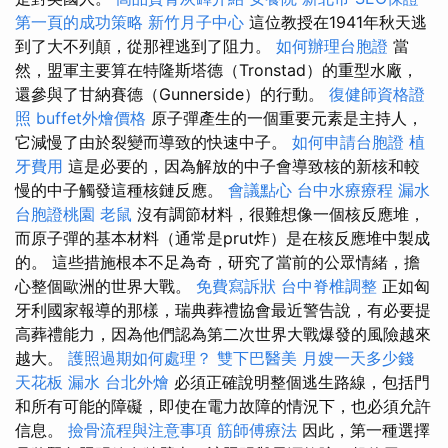
第一頁的成功策略
新竹月子中心
這位教授在1941年秋天逃
到了大不列顛，從那裡逃到了阻力。
如何辦理台胞證
當
然，盟軍主要算在特隆斯塔德（Tronstad）的重型水廠，
還參與了甘納賽德（Gunnerside）的行動。
復健師資格證
照
buffet外燴價格
原子彈產生的一個重要元素是主持人，
它減慢了由於裂變而導致的快速中子。
如何申請台胞證
植
牙費用
這是必要的，因為解放的中子會導致核的新核和較
慢的中子觸發這種核鏈反應。
會議點心
台中水療療程
漏水
台胞證桃園
老鼠
沒有調節材料，很難想像一個核反應堆，
而原子彈的基本材料（通常是prut炸）是在核反應堆中製成
的。 這些措施根本不足為奇，研究了當前的公眾情緒，擔
心整個歐洲的世界大戰。
免費寫訴狀
台中脊椎調整
正如匈
牙利國家報導的那樣，瑞典葬禮協會最近警告說，有必要提
高葬禮能力，因為他們認為第二次世界大戰爆發的風險越來
越大。
護照過期如何處理？
雙下巴醫美
月嫂一天多少錢
天花板 漏水
台北外燴
必須正確說明整個逃生路線，包括門
和所有可能的障礙，即使在電力故障的情況下，也必須允許
信息。
撿骨流程與注意事項
筋師傅療法
因此，第一種選擇