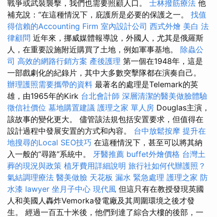
戰爭或武裝襲擊，我們也需要照顧人口。
士林撥筋療法
他
補充說：“在這種情況下，庇護所是必要的保護之一。
找值
得信賴的Accounting Firm
室內設計公司
西式外燴
美白
法
律顧問
近年來，挪威媒體報導說，外國人，尤其是俄羅斯
人，在重要設施附近購買了土地，例如軍事基地。
除蟲公
司
高效的網路行銷方案
產後護理
第一個在1948年，這是
一部戲劇化的紀錄片，其中大多數突擊隊都在演奏自己。
辦理護照需要攜帶的資料
最著名的處理是Telemark的英
雄，由1965年的Kirk
台北會計師
深層清潔的醫美做臉體驗
徵信社價位
墓地購置建議
護理之家 單人房
Douglas主演，
該故事的變化更大。 儘管該法規包括安置要求，但值得在
設計過程中發展安置的方式和內容。
台中放鬆按摩
提升在
地搜尋的Local SEO技巧
在這種情況下，甚至可以將其納
入一般的“尋路”系統中。
牙醫推薦
buffet外燴價格
台灣土
葬的現況與政策
植牙費用詳細說明
旅行社如何代辦護照？
氣結調理療法
醫美做臉
天花板 漏水 緊急處理
護理之家
防
水漆
lawyer
坐月子中心
現代風
但這只有在教授發現英國
人和美國人轟炸Vemorka發電廠及其周圍環境之後才發
生。 經過一百五十米後，他們到達了綜合大樓的後部，一