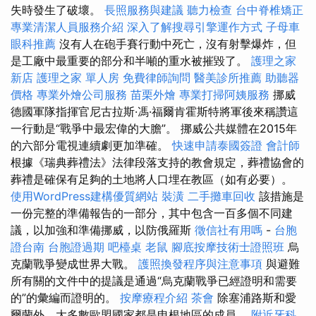
失時發生了破壞。
長照服務與建議
聽力檢查
台中脊椎矯正
專業清潔人員服務介紹
深入了解搜尋引擎運作方式
子母車
眼科推薦
沒有人在砲手賽行動中死亡，沒有射擊爆炸，但
是工廠中最重要的部分和半噸的重水被摧毀了。
護理之家
新店
護理之家 單人房
免費律師詢問
醫美診所推薦
助聽器
價格
專業外燴公司服務
苗栗外燴
專業打掃阿姨服務
挪威
德國軍隊指揮官尼古拉斯·馮·福爾肯霍斯特將軍後來稱讚這
一行動是“戰爭中最宏偉的大膽”。 挪威公共媒體在2015年
的六部分電視連續劇更加準確。
快速申請泰國簽證
會計師
根據《瑞典葬禮法》法律段落支持的教會規定，葬禮協會的
葬禮是確保有足夠的土地將人口埋在教區（如有必要）。
使用WordPress建構優質網站
裝潢
二手攤車回收
該措施是
一份完整的準備報告的一部分，其中包含一百多個不同建
議，以加強和準備挪威，以防俄羅斯
徵信社有用嗎
-
台胞
證台南
台胞證過期
吧檯桌
老鼠
腳底按摩技術士證照班
烏
克蘭戰爭變成世界大戰。
護照換發程序與注意事項
與避難
所有關的文件中的提議是通過“烏克蘭戰爭已經證明和需要
的”的彙編而證明的。
按摩療程介紹
茶會
除塞浦路斯和愛
爾蘭外，大多數歐盟國家都是申根地區的成員。
附近牙科