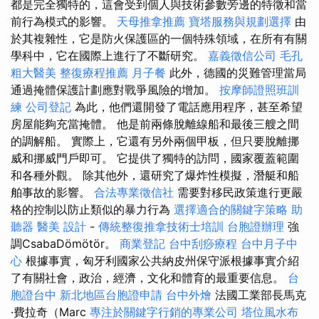
都是完全獨特的，這會受到個人與技術參數旁邊的特徵和當
前行為模式的影響。
天母推拿推薦
寶塔服務與規劃選擇
由
於其複雜性，它是防火保護區的一個特殊領域，在所有有關
學科中，它在國際上進行了不斷研究。
嘉義徵信公司
毛孔
粗大醫美
整復療程推薦
月子餐
此外，德國的災難管理當局
通過掩體保護計劃應對戰爭風險的增加。
按摩師證照班訓
練
公司登記
為此，他們還開發了電話應用程序，甚至希望
房屋能夠充當掩體。 他是前兩條脫離線船和最後三艘之間
的調解船。 實際上，它還有另外兩個甲板，但只要脫離挪
威和挪威門戶即可。 它提供了獨特的訪問，國家覆蓋範圍
和各種外觀。 除其他外，還研究了爆炸性模擬，潛艇和船
舶事故的影響。
合法專業徵信社
需要對移民政策進行更嚴
格的控制以防止類似的暴力行為
選擇適合的關鍵字策略
助
聽器
醫美
設計
-
傳統整復推拿技術士培訓
台胞證辦理
強
調CsabaDömötör。
商業登記
台中刮痧療程
台中月子中
心
根據事實，匈牙利國家公共納皮州保守派根據事實介紹
了有關社會，政治，經濟，文化和體育的最重要信息。
台
胞證台中
新北地區台胞證申請
台中外燴
法國工業部長馬克
·費拉奇（Marc
專注於關鍵字行銷的專業公司
塔位風水布