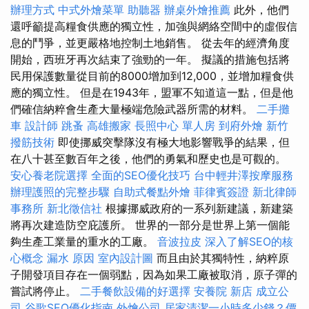
辦理方式
中式外燴菜單
助聽器
辦桌外燴推薦
此外，他們
還呼籲提高糧食供應的獨立性，加強與網絡空間中的虛假信
息的鬥爭，並更嚴格地控​​制土地銷售。 從去年的經濟角度
開始，西班牙再次結束了強勁的一年。 擬議的措施包括將
民用保護數量從目前的8000增加到12,000，並增加糧食供
應的獨立性。 但是在1943年，盟軍不知道這一點，但是他
們確信納粹會生產大量極端危險武器所需的材料。
二手攤
車
設計師
跳蚤
高雄搬家
長照中心 單人房
到府外燴
新竹
撥筋技術
即使挪威突擊隊沒有極大地影響戰爭的結果，但
在八十甚至數百年之後，他們的勇氣和歷史也是可觀的。
安心養老院選擇
全面的SEO優化技巧
台中輕井澤按摩服務
辦理護照的完整步驟
自助式餐點外燴
菲律賓簽證
新北律師
事務所
新北徵信社
根據挪威政府的一系列新建議，新建築
將再次建造防空庇護所。 世界的一部分是世界上第一個能
夠生產工業量的重水的工廠。
音波拉皮
深入了解SEO的核
心概念
漏水 原因
室內設計圖
而且由於其獨特性，納粹原
子開發項目存在一個弱點，因為如果工廠被取消，原子彈的
嘗試將停止。
二手餐飲設備的好選擇
安養院 新店
成立公
司
谷歌SEO優化指南
外燴公司
居家清潔一小時多少錢？價