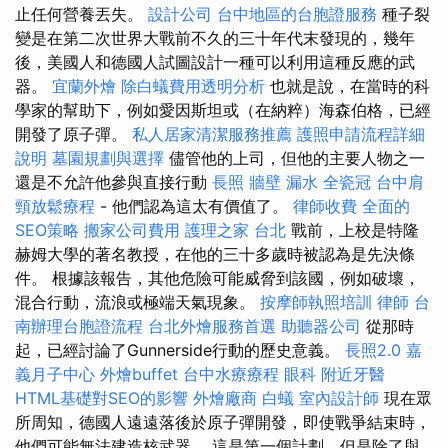
止任何營養丟失。
設計公司
台中地區的台胞證服務
種子裂
變是在第二次世界大戰前不久的三十年代末發現的，幾年
後，美國人和德國人試圖設計一種可以利用這種反應的武
器。
宜蘭外燴
除白蟻費用透明分析
也就是說，在當時的科
學家的幫助下，例如愛因斯坦或（在納粹）海森伯格，已經
開發了原子彈。
私人居家清潔服務推薦
護照申請流程詳細
說明
墓園規劃與選擇
儘管他的上司，但他的主要人物之一
還是不允許他參與直接行動
長照
牆壁 漏水
全瓷冠
台中肩
頸放鬆療程
- 他們認為這太有價值了。
律師收費
全面的
SEO策略
搬家公司費用
護理之家 台北
戰前，上校是特隆
赫姆大學的著名教授，在他的三十多歲時被認為是先決條
件。 根據該報告，其他危險可能威脅到該國，例如破壞，
混合行動，流浪或極端天氣現象。
按摩師執照培訓
律師
台
南辦理台胞證流程
台北外燴服務首選
助聽器公司
從那時
起，已經討論了Gunnerside行動的歷史意義。
長照2.0
嘉
義月子中心
外燴buffet
台中水療療程
眼科
附近牙醫
HTML基礎對SEO的影響
外燴廠商
白蟻
室內設計師
現在眾
所周知，德國人遠遠落後於原子彈開發，即使戰爭結束時，
他們可能無法建造核武器。 這是第一個計劃，但是除了與