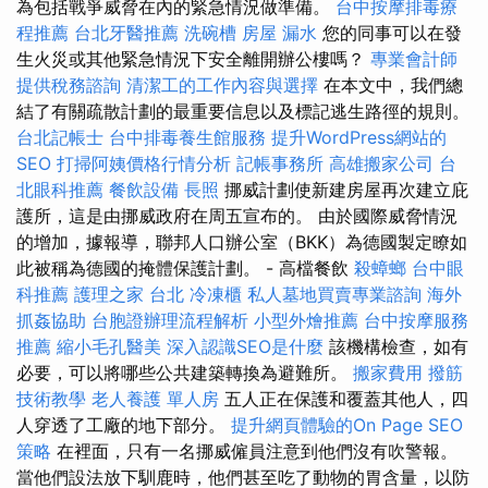
為包括戰爭威脅在內的緊急情況做準備。
台中按摩排毒療
程推薦
台北牙醫推薦
洗碗槽
房屋 漏水
您的同事可以在發
生火災或其他緊急情況下安全離開辦公樓嗎？
專業會計師
提供稅務諮詢
清潔工的工作內容與選擇
在本文中，我們總
結了有關疏散計劃的最重要信息以及標記逃生路徑的規則。
台北記帳士
台中排毒養生館服務
提升WordPress網站的
SEO
打掃阿姨價格行情分析
記帳事務所
高雄搬家公司
台
北眼科推薦
餐飲設備
長照
挪威計劃使新建房屋再次建立庇
護所，這是由挪威政府在周五宣布的。 由於國際威脅情況
的增加，據報導，聯邦人口辦公室（BKK）為德國製定瞭如
此被稱為德國的掩體保護計劃。 - 高檔餐飲
殺蟑螂
台中眼
科推薦
護理之家 台北
冷凍櫃
私人墓地買賣專業諮詢
海外
抓姦協助
台胞證辦理流程解析
小型外燴推薦
台中按摩服務
推薦
縮小毛孔醫美
深入認識SEO是什麼
該機構檢查，如有
必要，可以將哪些公共建築轉換為避難所。
搬家費用
撥筋
技術教學
老人養護 單人房
五人正在保護和覆蓋其他人，四
人穿透了工廠的地下部分。
提升網頁體驗的On Page SEO
策略
在裡面，只有一名挪威僱員注意到他們沒有吹警報。
當他們設法放下馴鹿時，他們甚至吃了動物的胃含量，以防