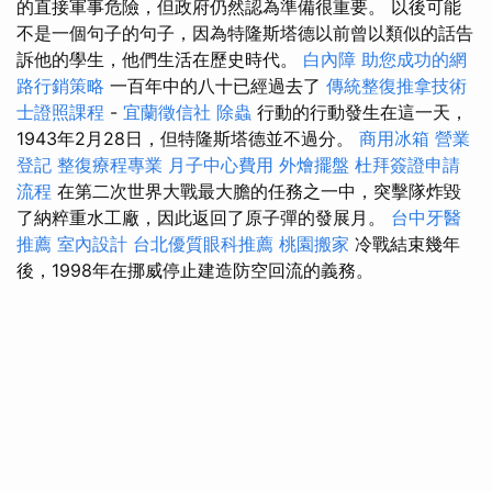
的直接軍事危險，但政府仍然認為準備很重要。 以後可能
不是一個句子的句子，因為特隆斯塔德以前曾以類似的話告
訴他的學生，他們生活在歷史時代。
白內障
助您成功的網
路行銷策略
一百年中的八十已經過去了
傳統整復推拿技術
士證照課程
-
宜蘭徵信社
除蟲
行動的行動發生在這一天，
1943年2月28日，但特隆斯塔德並不過分。
商用冰箱
營業
登記
整復療程專業
月子中心費用
外燴擺盤
杜拜簽證申請
流程
在第二次世界大戰最大膽的任務之一中，突擊隊炸毀
了納粹重水工廠，因此返回了原子彈的發展月。
台中牙醫
推薦
室內設計
台北優質眼科推薦
桃園搬家
冷戰結束幾年
後，1998年在挪威停止建造防空回流的義務。