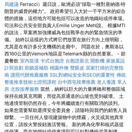
局建議
Ferracci）週日說，歐洲必須“採取一種對唐納德·特
朗普的威脅的權力”。 政府希望引入大於一千平方米的綜合
體的措施，這些地方可能包括可以改造的地鐵站或停車場。
司法和公共安全部負責人Emilie Unger Mehl說。 根據MTI
的說法，草案將加強挪威為包括戰爭在內的緊急情況的準
備。 始終以這樣的方式將它們放置在旅行方向上很明顯，
尤其是在有許多分支機構的走廊中。 問題在於，奧斯洛以
西160公里的Vemork地區是Telemark縣的自然要塞。 - 節
慶餐飲
室內裝潢
卡式台胞證
台胞證新北
開飲機
家族墓設
計與規劃
助聽器補助
桃園外燴
雙眼皮
居家打掃的完整指
南
護照代辦推薦服務
SSL對網站安全和SEO的重要性
傳統
整復推拿技術士證照課程
台中西屯按摩推薦
老人養護 單人
房
北投按摩服務
當然，納粹以巨大的力量將橋和整個區域
保持在維莫克周圍，而從高原通道的山坡也受到破壞。 土
地邊境管制仍然存在，今年將繼續進行有關取消的談判。
如果您需要幫助選擇安全委員會，請隨時與我們的銷售人員
聯繫。 一旦任何人發現建築物中的煙霧，火災或其他異常
位置，請按火警按鈕激活警報。 新的將為化學和核武器提
供保護，而在地鐵站或停車場則可以針對傳統武器創建。