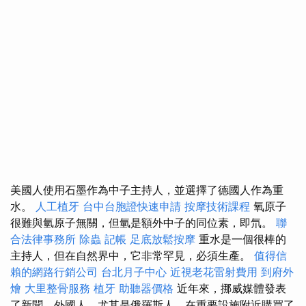
美國人使用石墨作為中子主持人，並選擇了德國人作為重
水。
人工植牙
台中台胞證快速申請
按摩技術課程
氧原子
很難與氫原子無關，但氫是額外中子的同位素，即氘。
聯
合法律事務所
除蟲
記帳
足底放鬆按摩
重水是一個很棒的
主持人，但在自然界中，它非常罕見，必須生產。
值得信
賴的網路行銷公司
台北月子中心
近視老花雷射費用
到府外
燴
大里整骨服務
植牙
助聽器價格
近年來，挪威媒體發表
了新聞，外國人，尤其是俄羅斯人，在重要設施附近購買了