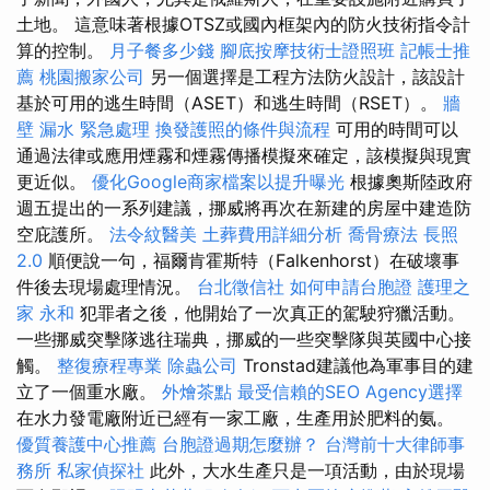
土地。 這意味著根據OTSZ或國內框架內的防火技術指令計
算的控制。
月子餐多少錢
腳底按摩技術士證照班
記帳士推
薦
桃園搬家公司
另一個選擇是工程方法防火設計，該設計
基於可用的逃生時間（ASET）和逃生時間（RSET）。
牆
壁 漏水 緊急處理
換發護照的條件與流程
可用的時間可以
通過法律或應用煙霧和煙霧傳播模擬來確定，該模擬與現實
更近似。
優化Google商家檔案以提升曝光
根據奧斯陸政府
週五提出的一系列建議，挪威將再次在新建的房屋中建造防
空庇護所。
法令紋醫美
土葬費用詳細分析
喬骨療法
長照
2.0
順便說一句，福爾肯霍斯特（Falkenhorst）在破壞事
件後去現場處理情況。
台北徵信社
如何申請台胞證
護理之
家 永和
犯罪者之後，他開始了一次真正的駕駛狩獵活動。
一些挪威突擊隊逃往瑞典，挪威的一些突擊隊與英國中心接
觸。
整復療程專業
除蟲公司
Tronstad建議他為軍事目的建
立了一個重水廠。
外燴茶點
最受信賴的SEO Agency選擇
在水力發電廠附近已經有一家工廠，生產用於肥料的氨。
優質養護中心推薦
台胞證過期怎麼辦？
台灣前十大律師事
務所
私家偵探社
此外，大水生產只是一項活動，由於現場